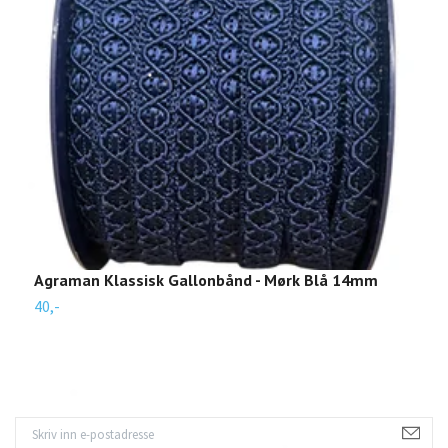
Agraman Klassisk Gallonbånd - Mørk Blå 14mm
A
40,-
4