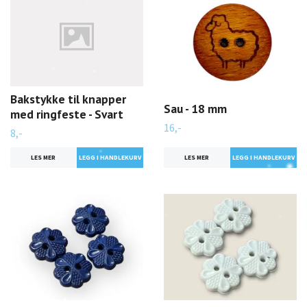
Bakstykke til knapper
Sau - 18 mm
med ringfeste - Svart
16,-
8,-
LES MER
LES MER