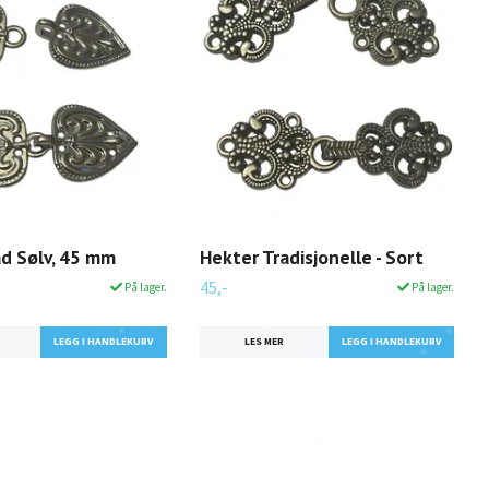
ad Sølv, 45 mm
Hekter Tradisjonelle - Sort
45,-
På lager.
På lager.
LES MER