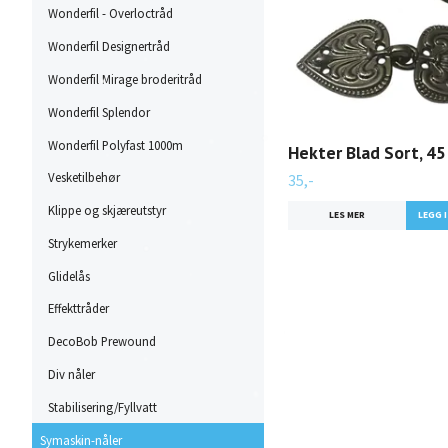
Wonderfil - Overloctråd
Wonderfil Designertråd
Wonderfil Mirage broderitråd
Wonderfil Splendor
Wonderfil Polyfast 1000m
Hekter Blad Sort, 4
Vesketilbehør
35,-
Klippe og skjæreutstyr
LES MER
Strykemerker
Glidelås
Effekttråder
DecoBob Prewound
Div nåler
Stabilisering/Fyllvatt
Symaskin-nåler