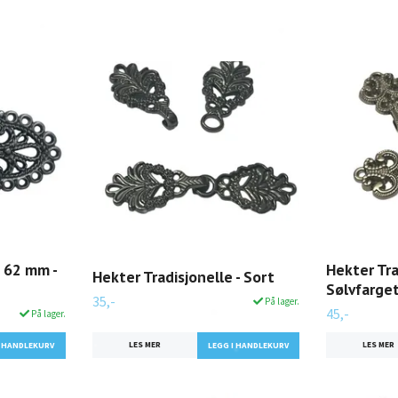
 62 mm -
Hekter Tra
Hekter Tradisjonelle - Sort
Sølvfarge
35,-
På lager.
45,-
På lager.
LES MER
LES MER