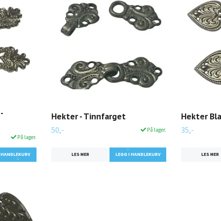
-
Hekter - Tinnfarget
Hekter Bl
50,-
35,-
På lager.
På lager.
LES MER
LES MER