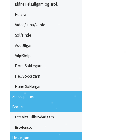
Blåne Pelsullgarn og Troll
Huldra
Vidde/Luna/Varde
Sol/Tinde
Ask Ullgarn
Vilje/Sølje
Fjord Sokkegarn
Fjell Sokkegarn
Fjære Sokkegarn
Strikkepinner
Broderi
Eco Vita Ullbroderigarn
Broderistoff
Heklegarn