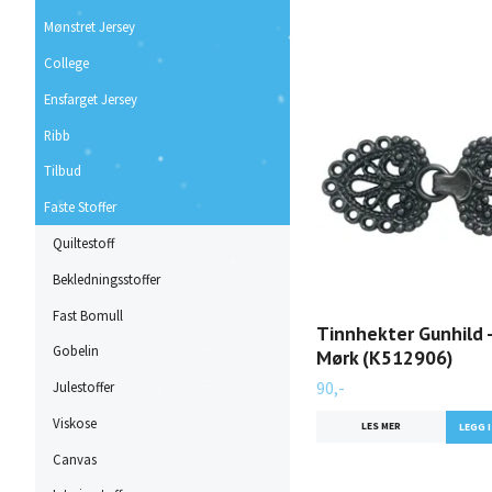
Mønstret Jersey
College
Ensfarget Jersey
Ribb
Tilbud
Faste Stoffer
Quiltestoff
Bekledningsstoffer
Fast Bomull
Tinnhekter Gunhild -
Gobelin
Mørk (K512906)
90,-
Julestoffer
Viskose
LES MER
Canvas