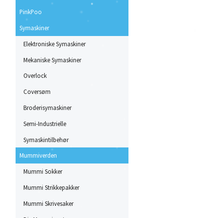
PinkPoo
Symaskiner
Elektroniske Symaskiner
Mekaniske Symaskiner
Overlock
Coversøm
Broderisymaskiner
Semi-Industrielle
Symaskintilbehør
Mummiverden
Mummi Sokker
Mummi Strikkepakker
Mummi Skrivesaker