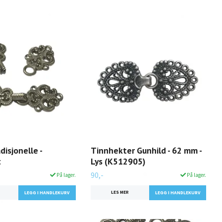
disjonelle -
Tinnhekter Gunhild - 62 mm -
t
Lys (K512905)
90,-
På lager.
På lager.
LES MER