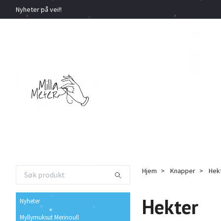
Nyheter på vei!!
Hjem
Knapper
Hek
Hekter
Nyheter
Myllymuksut Merinoull