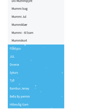
Div Mummipynt
Mummi bag
Mummi Jul
Mummiklær
Mummi - til barn
Mummikort
Flåklypa
JUL
Diverse
Sykurs
Tyll
Bambus Jersey
Bella By permin
Hillesvåg Garn