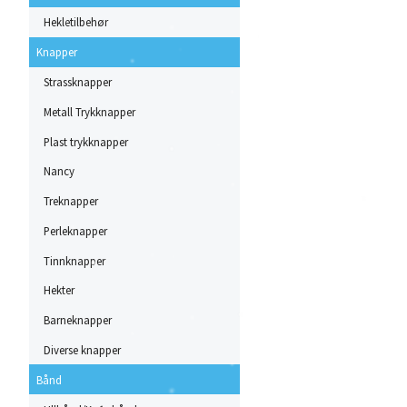
Hekletilbehør
Knapper
Strassknapper
Metall Trykknapper
Plast trykknapper
Nancy
Treknapper
Perleknapper
Tinnknapper
Hekter
Barneknapper
Diverse knapper
Bånd