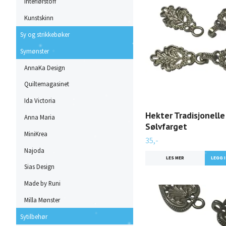
Interiørstoff
Kunstskinn
Sy og strikkebøker
Symønster
AnnaKa Design
Quiltemagasinet
Ida Victoria
Hekter Tradisjonelle 
Anna Maria
Sølvfarget
MiniKrea
35,-
Najoda
LES MER
Sias Design
Made by Runi
Milla Mønster
Sytilbehør