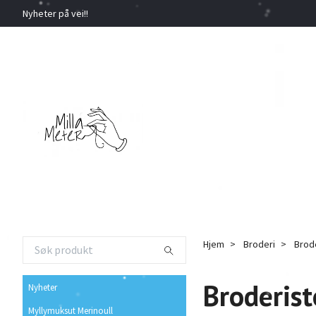
Nyheter på vei!!
Hjem
Broderi
Brode
Broderist
Nyheter
Myllymuksut Merinoull