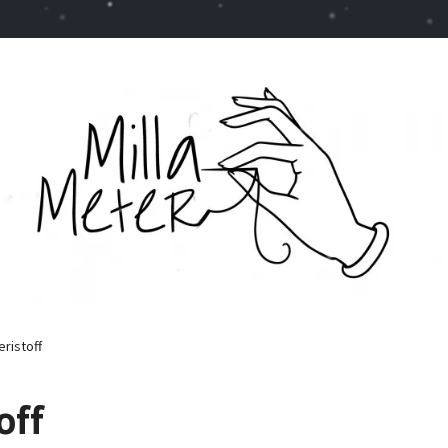
ristoff
off