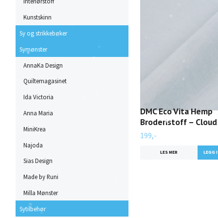
Interiørstoff
Kunstskinn
Sy og strikkebøker
Symønster
AnnaKa Design
Quiltemagasinet
Ida Victoria
DMC Eco Vita Hemp
Anna Maria
Broderistoff – Cloud
MiniKrea
199,-
Najoda
LES MER
Sias Design
Made by Runi
Milla Mønster
Sytilbehør