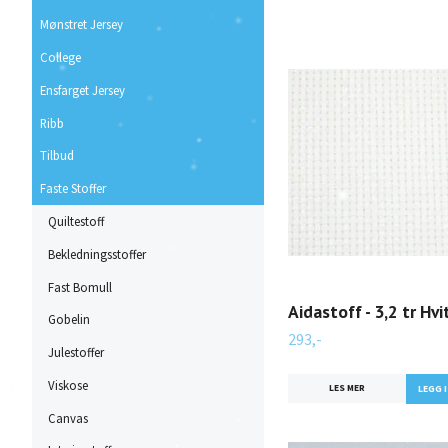
Mønstret Jersey
College
Ensfarget Jersey
Ribb
Tilbud
Faste Stoffer
Quiltestoff
Bekledningsstoffer
Fast Bomull
Aidastoff - 3,2 tr Hvi
Gobelin
293,-
Julestoffer
Viskose
LES MER
Canvas