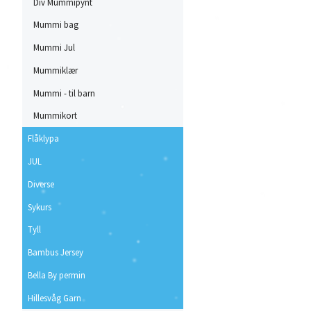
Div Mummipynt
Mummi bag
Mummi Jul
Mummiklær
Mummi - til barn
Mummikort
Flåklypa
JUL
Diverse
Sykurs
Tyll
Bambus Jersey
Bella By permin
Hillesvåg Garn