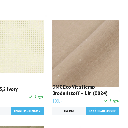
DMC Eco Vita Hemp
3,2 Ivory
Broderistoff – Lin (0024)
På lager.
199,-
På lager.
LES MER