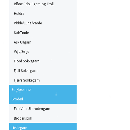
Blåne Pelsullgarn og Troll
Huldra
Vidde/Luna/Varde
Sol/Tinde
Ask Ullgarn
Vilje/Sølje
Fjord Sokkegarn
Fjell Sokkegarn
Fjære Sokkegarn
Strikkepinner
Broderi
Eco Vita Ullbroderigarn
Broderistoff
Heklegarn