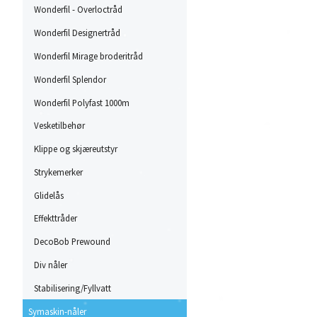
Wonderfil - Overloctråd
Wonderfil Designertråd
Wonderfil Mirage broderitråd
Wonderfil Splendor
Wonderfil Polyfast 1000m
Vesketilbehør
Klippe og skjæreutstyr
Strykemerker
Glidelås
Effekttråder
DecoBob Prewound
Div nåler
Stabilisering/Fyllvatt
Symaskin-nåler