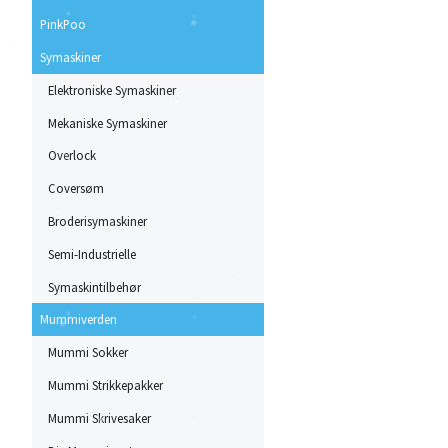
PinkPoo
Symaskiner
Elektroniske Symaskiner
Mekaniske Symaskiner
Overlock
Coversøm
Broderisymaskiner
Semi-Industrielle
Symaskintilbehør
Mummiverden
Mummi Sokker
Mummi Strikkepakker
Mummi Skrivesaker