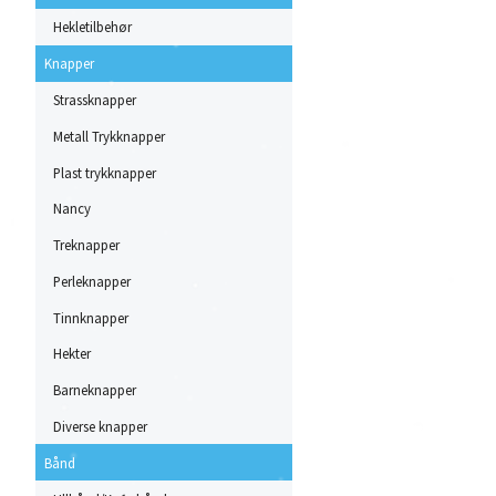
Hekletilbehør
Knapper
Strassknapper
Metall Trykknapper
Plast trykknapper
Nancy
Treknapper
Perleknapper
Tinnknapper
Hekter
Barneknapper
Diverse knapper
Bånd