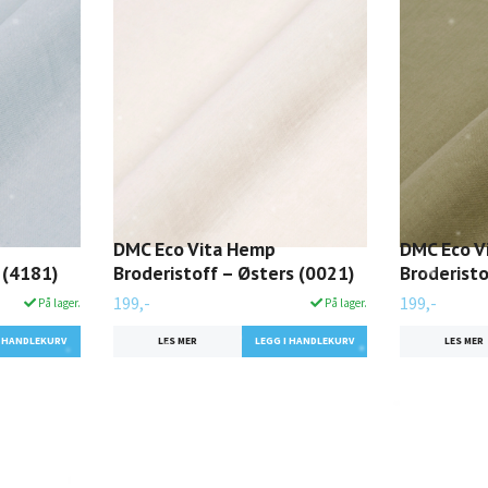
DMC Eco Vita Hemp
DMC Eco V
 (4181)
Broderistoff – Østers (0021)
Broderisto
199,-
199,-
På lager.
På lager.
LES MER
LES MER