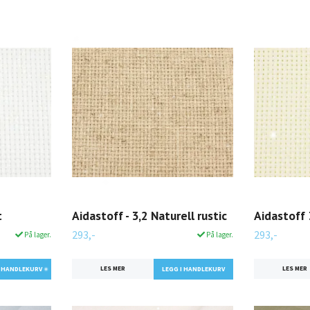
t
Aidastoff - 3,2 Naturell rustic
Aidastoff 
293,-
293,-
På lager.
På lager.
LES MER
LES MER