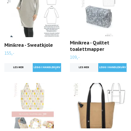
Minikrea - Quiltet
Minikrea - Sweatkjole
toalettmapper
155,-
109,-
LES MER
LES MER