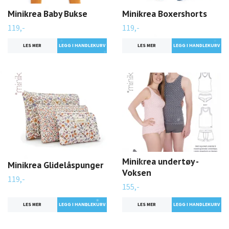
Minikrea Baby Bukse
Minikrea Boxershorts
119,-
119,-
LES MER
LES MER
Minikrea undertøy -
Minikrea Glidelåspunger
Voksen
119,-
155,-
LES MER
LES MER