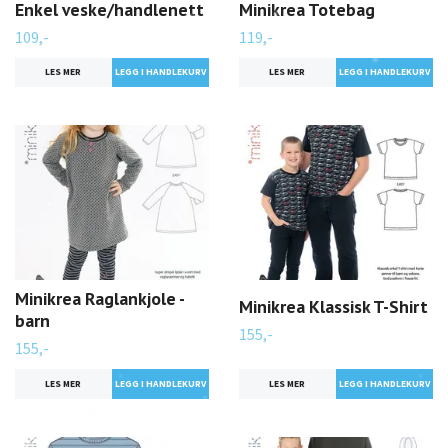
Enkel veske/handlenett
Minikrea Totebag
109,-
119,-
LES MER
LES MER
Minikrea Raglankjole -
Minikrea Klassisk T-Shirt
barn
155,-
155,-
LES MER
LES MER