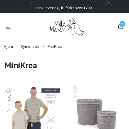
Rask levering, fri frakt over 1700,-
0
Hjem
Symønster
MiniKrea
MiniKrea