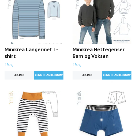
Minikrea Langermet T-
Minikrea Hettegenser
shirt
Barn og Voksen
155,-
155,-
LES MER
LES MER