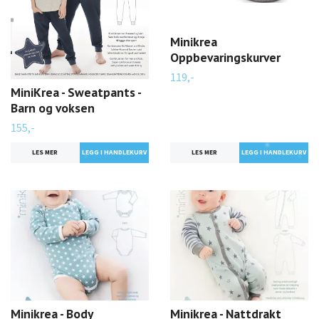
Minikrea
Oppbevaringskurver
119,-
MiniKrea - Sweatpants -
Barn og voksen
155,-
LES MER
LES MER
Minikrea - Body
Minikrea - Nattdrakt