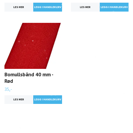
LES MER
LES MER
Bomullsbånd 40 mm -
Rød
35,-
LES MER