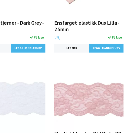
Stjerner - Dark Grey -
Ensfarget elastikk Dus Lilla -
25mm
29,-
På lager.
På lager.
LES MER