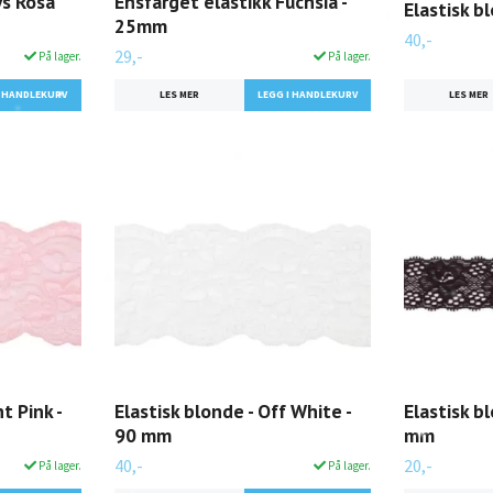
ys Rosa
Ensfarget elastikk Fuchsia -
Elastisk b
25mm
40,-
29,-
På lager.
På lager.
LES MER
LES MER
t Pink -
Elastisk blonde - Off White -
Elastisk bl
90 mm
mm
40,-
20,-
På lager.
På lager.