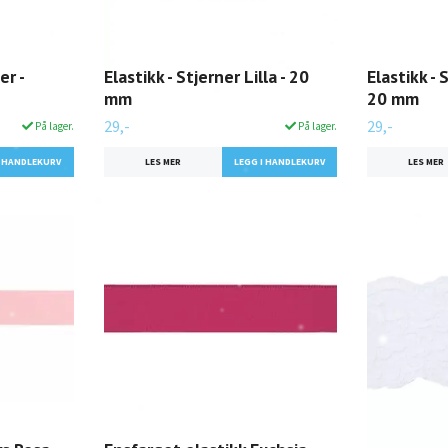
er -
Elastikk - Stjerner Lilla - 20
Elastikk - 
mm
20 mm
29,-
29,-
På lager.
På lager.
LES MER
LES MER