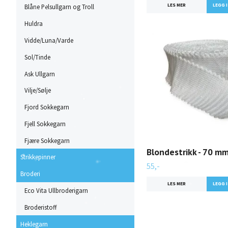
LES MER
Blåne Pelsullgarn og Troll
Huldra
Vidde/Luna/Varde
Sol/Tinde
Ask Ullgarn
Vilje/Sølje
Fjord Sokkegarn
Fjell Sokkegarn
Fjære Sokkegarn
Blondestrikk - 70 mm 
Strikkepinner
55,-
Broderi
LES MER
Eco Vita Ullbroderigarn
Broderistoff
Heklegarn