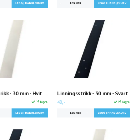
LES MER
rikk - 30 mm - Hvit
Linningsstrikk - 30 mm - Svart
40,-
På lager.
På lager.
LES MER