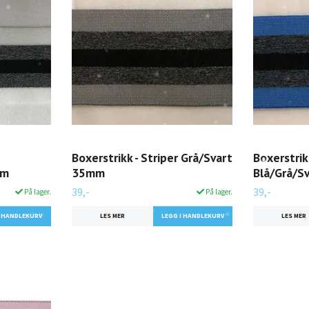
Boxerstrikk - Striper Grå/Svart
Boxerstrikk
mm
35mm
Blå/Grå/S
39,-
39,-
På lager.
På lager.
LES MER
LES MER