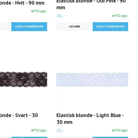
Elastisk blonde - Old Pink - 90
londe - Hvit - 90 mm
mm
På lager.
40,-
På lager.
LES MER
onde - Svart - 30
Elastisk blonde - Light Blue -
30 mm
20,-
På lager.
På lager.