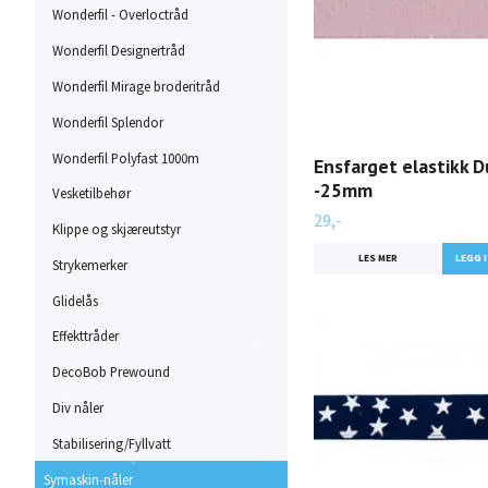
Wonderfil - Overloctråd
Wonderfil Designertråd
Wonderfil Mirage broderitråd
Wonderfil Splendor
Wonderfil Polyfast 1000m
Ensfarget elastikk D
-25mm
Vesketilbehør
29,-
Klippe og skjæreutstyr
LES MER
Strykemerker
Glidelås
Effekttråder
DecoBob Prewound
Div nåler
Stabilisering/Fyllvatt
Symaskin-nåler