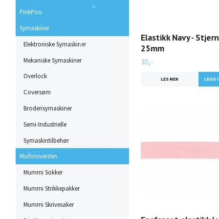
PinkPoo
Symaskiner
Elastikk Navy - Stjern
Elektroniske Symaskiner
25mm
Mekaniske Symaskiner
30,-
Overlock
LES MER
Coversøm
Broderisymaskiner
Semi-Industrielle
Symaskintilbehør
Mummiverden
Mummi Sokker
Mummi Strikkepakker
Mummi Skrivesaker