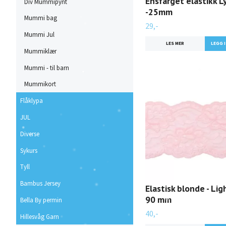
Ensfarget elastikk L
Div Mummipynt
-25mm
Mummi bag
29,-
Mummi Jul
LES MER
Mummiklær
Mummi - til barn
Mummikort
Flåklypa
JUL
Diverse
Sykurs
Tyll
Bambus Jersey
Elastisk blonde - Ligh
90 mm
Bella By permin
40,-
Hillesvåg Garn