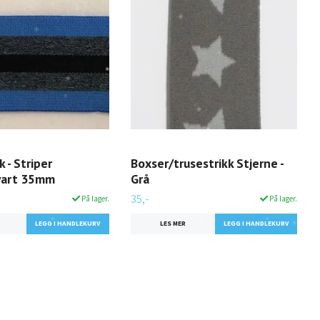
 - Striper
Boxser/trusestrikk Stjerne -
vart 35mm
Grå
35,-
På lager.
På lager.
LES MER