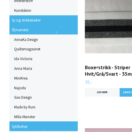
Interiørstoff
Kunstskinn
Sy og strikkebøker
Symønster
AnnaKa Design
Quiltemagasinet
Ida Victoria
Boxerstrikk - Striper
Anna Maria
Hvit/Grå/Svart - 35
MiniKrea
39,-
Najoda
LES MER
Sias Design
Made by Runi
Milla Mønster
Sytilbehør