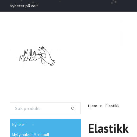
Nyheter på vei!!
Hjem
Elastikk
Elastikk
Nyheter
Myllymuksut Merinoull