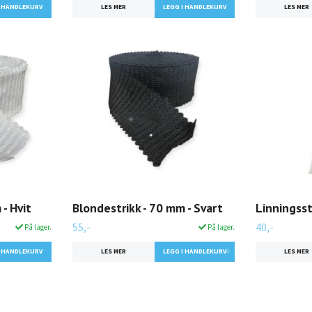
LES MER
LES MER
- Hvit
Blondestrikk - 70 mm - Svart
Linningsst
55,-
40,-
På lager.
På lager.
LES MER
LES MER