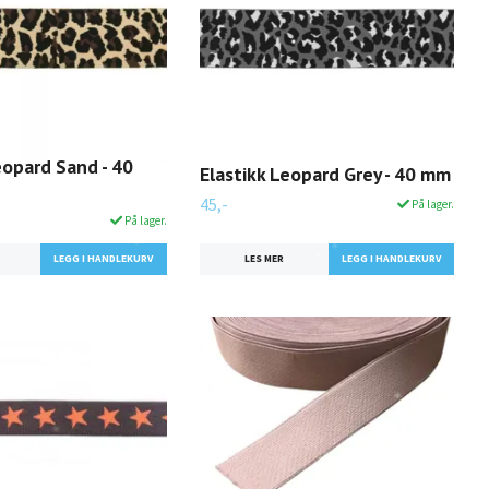
eopard Sand - 40
Elastikk Leopard Grey - 40 mm
45,-
På lager.
På lager.
LES MER