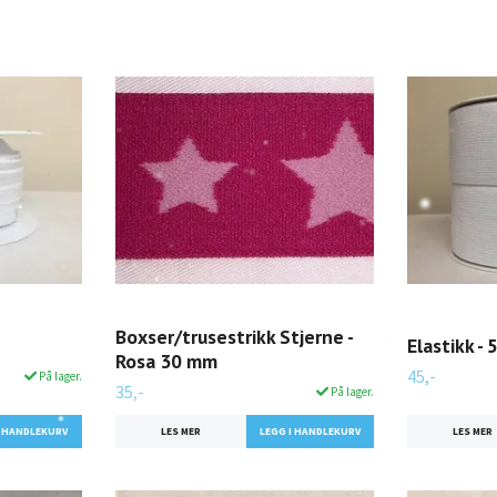
Boxser/trusestrikk Stjerne -
Elastikk - 
Rosa 30 mm
45,-
På lager.
35,-
På lager.
LES MER
LES MER