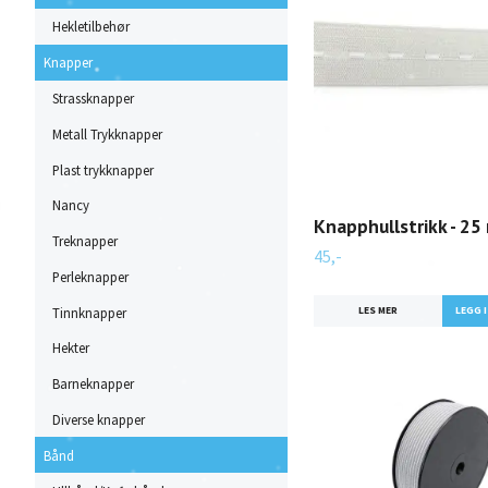
Hekletilbehør
Knapper
Strassknapper
Metall Trykknapper
Plast trykknapper
Nancy
Knapphullstrikk - 25
Treknapper
45,-
Perleknapper
Tinnknapper
LES MER
Hekter
Barneknapper
Diverse knapper
Bånd