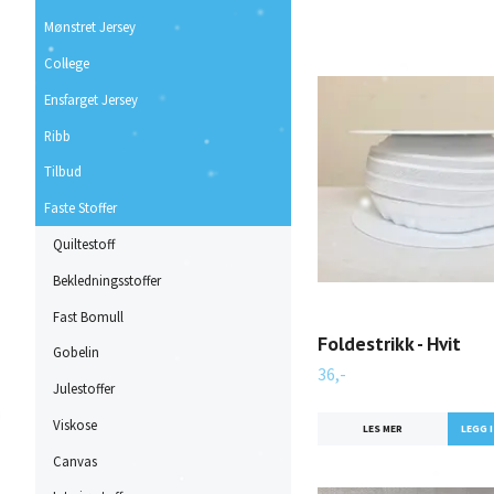
Mønstret Jersey
College
Ensfarget Jersey
Ribb
Tilbud
Faste Stoffer
Quiltestoff
Bekledningsstoffer
Fast Bomull
Foldestrikk - Hvit
Gobelin
36,-
Julestoffer
Viskose
LES MER
Canvas