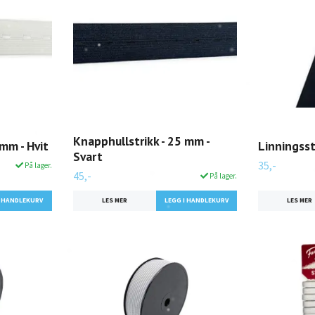
Knapphullstrikk - 25 mm -
 mm - Hvit
Linningsst
Svart
35,-
På lager.
45,-
På lager.
LES MER
LES MER