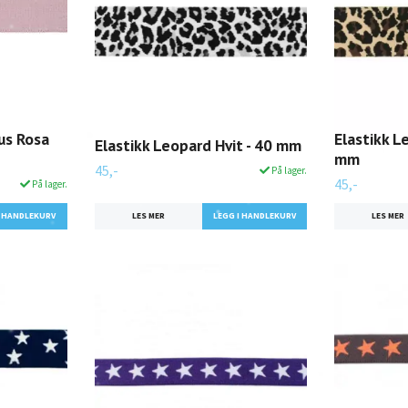
us Rosa
Elastikk L
Elastikk Leopard Hvit - 40 mm
mm
45,-
På lager.
45,-
På lager.
LES MER
LES MER