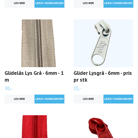
LES MER
LES MER
Glidelås Lys Grå - 6mm - 1
Glider Lysgrå - 6mm - pris
m
pr stk
30,-
15,-
LES MER
LES MER