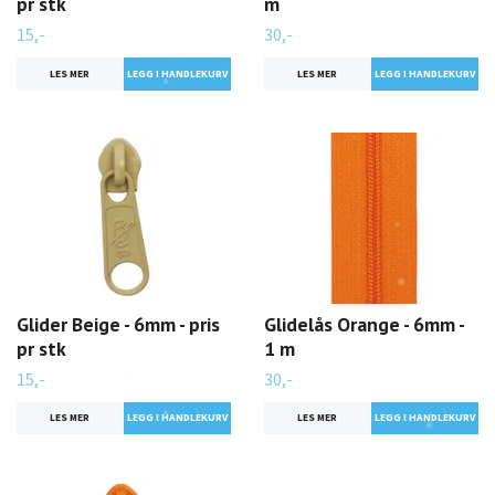
pr stk
m
15,-
30,-
LES MER
LES MER
Glider Beige - 6mm - pris
Glidelås Orange - 6mm -
pr stk
1 m
15,-
30,-
LES MER
LES MER