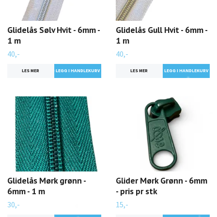
Glidelås Sølv Hvit - 6mm -
Glidelås Gull Hvit - 6mm -
1 m
1 m
40,-
40,-
LES MER
LES MER
Glidelås Mørk grønn -
Glider Mørk Grønn - 6mm
6mm - 1 m
- pris pr stk
30,-
15,-