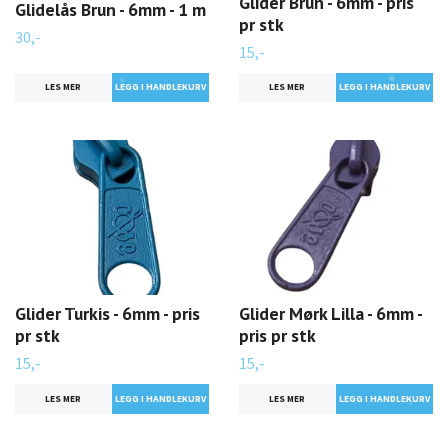
Glider Brun - 6mm - pris
Glidelås Brun - 6mm - 1 m
pr stk
30,-
15,-
LES MER
LES MER
Glider Turkis - 6mm - pris
Glider Mørk Lilla - 6mm -
pr stk
pris pr stk
15,-
15,-
LES MER
LES MER