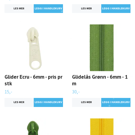
LES MER
LES MER
Glider Ecru - 6mm - pris pr
Glidelås Grønn - 6mm - 1
stk
m
15,-
30,-
LES MER
LES MER