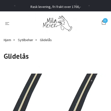
Rask levering, fri frakt over 1700,-
0
Hjem
Sytilbehør
Glidelås
Glidelås