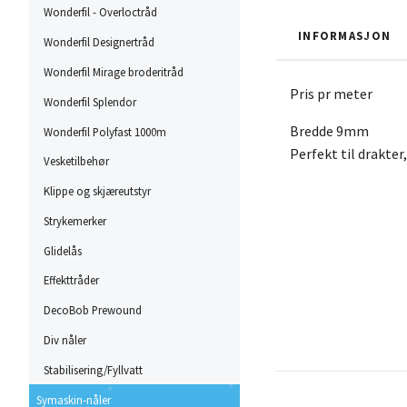
Wonderfil - Overloctråd
INFORMASJON
Wonderfil Designertråd
Wonderfil Mirage broderitråd
Pris pr meter
Wonderfil Splendor
Bredde 9mm
Wonderfil Polyfast 1000m
Perfekt til drakter
Vesketilbehør
Klippe og skjæreutstyr
Strykemerker
Glidelås
Effekttråder
DecoBob Prewound
Div nåler
Stabilisering/Fyllvatt
Symaskin-nåler