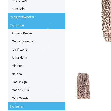
Interiørstoff
Kunstskinn
Sy og strikkebøker
Symønster
AnnaKa Design
Quiltemagasinet
Ida Victoria
Anna Maria
MiniKrea
Najoda
Sias Design
Made by Runi
Milla Mønster
Sytilbehør