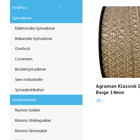
PinkPoo
Symaskiner
Elektroniske Symaskiner
Mekaniske Symaskiner
Overlock
Coversøm
Broderisymaskiner
Semi-Industrielle
Agraman Klassisk G
Symaskintilbehør
Beige 14mm
40,-
Mummiverden
Mummi Sokker
Mummi Strikkepakker
Mummi Skrivesaker