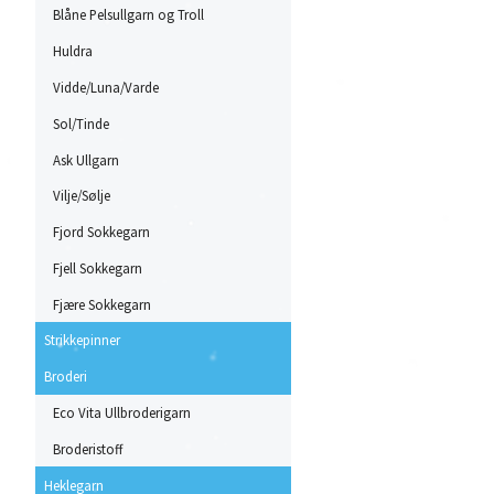
Blåne Pelsullgarn og Troll
Huldra
Vidde/Luna/Varde
Sol/Tinde
Ask Ullgarn
Vilje/Sølje
Fjord Sokkegarn
Fjell Sokkegarn
Fjære Sokkegarn
Strikkepinner
Broderi
Eco Vita Ullbroderigarn
Broderistoff
Heklegarn