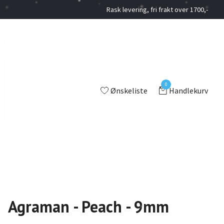
Rask levering, fri frakt over 1700,-
0
Ønskeliste
Handlekurv
Agraman - Peach - 9mm