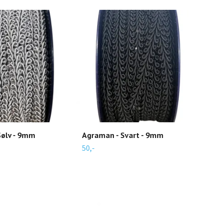
Sølv - 9mm
Agraman - Svart - 9mm
Agr
50,-
50,-