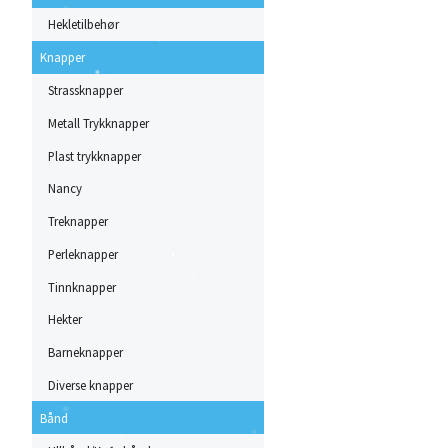
Hekletilbehør
Knapper
Strassknapper
Metall Trykknapper
Plast trykknapper
Nancy
Treknapper
Perleknapper
Tinnknapper
Hekter
Barneknapper
Diverse knapper
Bånd