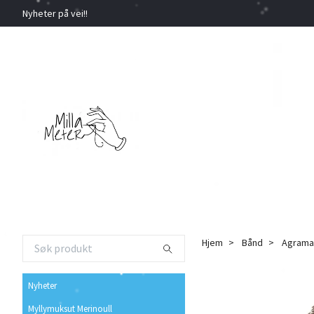
Nyheter på vei!!
Hjem
Bånd
Agrama
Nyheter
Myllymuksut Merinoull