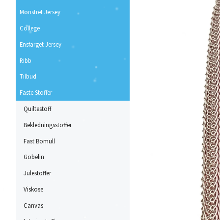
Mønstret Jersey
College
Ensfarget Jersey
Ribb
Tilbud
Faste Stoffer
Quiltestoff
Bekledningsstoffer
Fast Bomull
Gobelin
Julestoffer
Viskose
Canvas