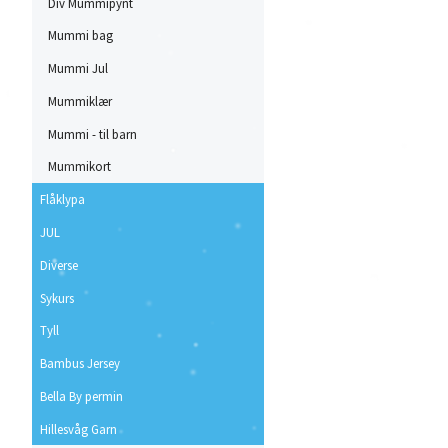
Div Mummipynt
Mummi bag
Mummi Jul
Mummiklær
Mummi - til barn
Mummikort
Flåklypa
JUL
Diverse
Sykurs
Tyll
Bambus Jersey
Bella By permin
Hillesvåg Garn