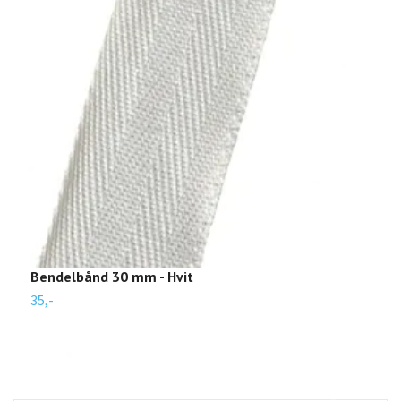
Bendelbånd 30 mm - Hvit
P
35,-
4