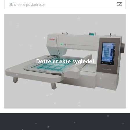
Dette er ekte syglede!