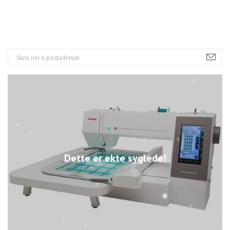
Dette er ekte syglede!