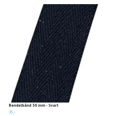
Bendelbånd 30 mm - Svart
B
35,-
3