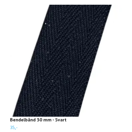
Bendelbånd 30 mm - Svart
B
35,-
3