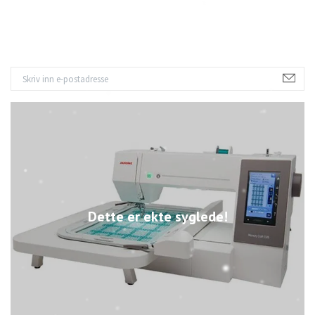
Dette er ekte syglede!