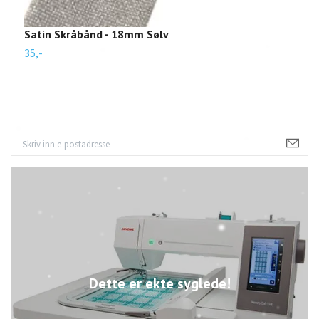
Satin Skråbånd - 18mm Sølv
K
35,-
3
Dette er ekte syglede!