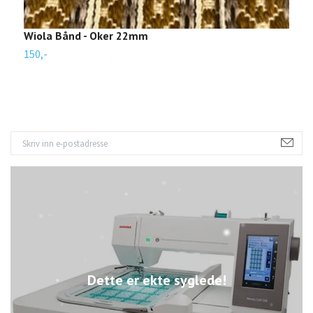
Wiola Bånd - Oker 22mm
W
150,-
1
Dette er ekte syglede!