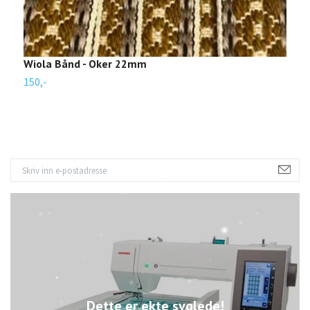
Wiola Bånd - Oker 22mm
K
150,-
6
Dette er ekte syglede!