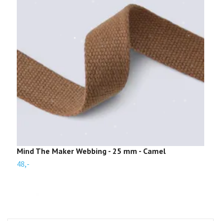
Mind The Maker Webbing - 25 mm - Camel
M
48,-
4