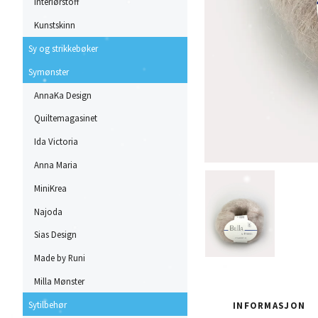
Interiørstoff
Kunstskinn
Sy og strikkebøker
Symønster
AnnaKa Design
Quiltemagasinet
Ida Victoria
Anna Maria
MiniKrea
Najoda
Sias Design
Made by Runi
Milla Mønster
Sytilbehør
INFORMASJON