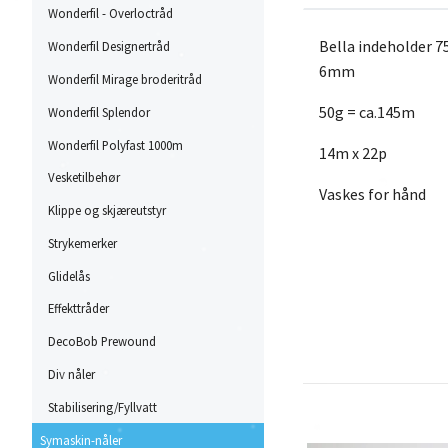
Wonderfil - Overloctråd
Bella indeholder 7
Wonderfil Designertråd
6mm
Wonderfil Mirage broderitråd
50g = ca.145m
Wonderfil Splendor
Wonderfil Polyfast 1000m
14m x 22p
Vesketilbehør
Vaskes for hånd
Klippe og skjæreutstyr
Strykemerker
Glidelås
Effekttråder
DecoBob Prewound
Div nåler
Stabilisering/Fyllvatt
Symaskin-nåler