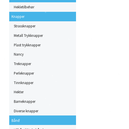
Hekletilbehør
Knapper
Strassknapper
Metall Trykknapper
Plast trykknapper
Nancy
Treknapper
Perleknapper
Tinnknapper
Hekter
Barneknapper
Diverse knapper
Bånd