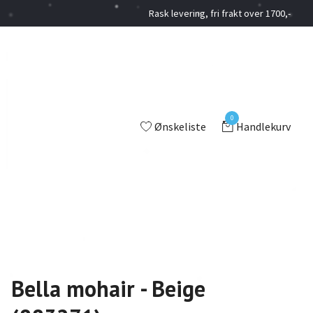
Rask levering, fri frakt over 1700,-
0
Ønskeliste
Handlekurv
Bella mohair - Beige