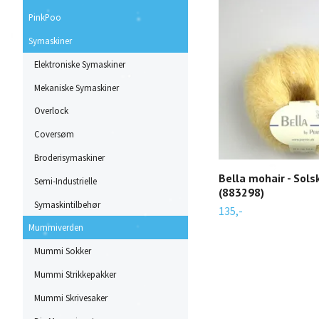
PinkPoo
Symaskiner
Elektroniske Symaskiner
Mekaniske Symaskiner
Overlock
Coversøm
Broderisymaskiner
Bella mohair - Sols
Semi-Industrielle
(883298)
Symaskintilbehør
135,-
Mummiverden
Mummi Sokker
Mummi Strikkepakker
Mummi Skrivesaker