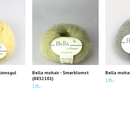
kinnsgul
Bella mohair - Smørblomst
Bella mohai
(8832101)
135,-
135,-