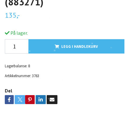
(883271)
135,-
På lager.
LEGG I HANDLEKURV
Lagerbalanse:
8
Artikkelnummer:
3763
Del