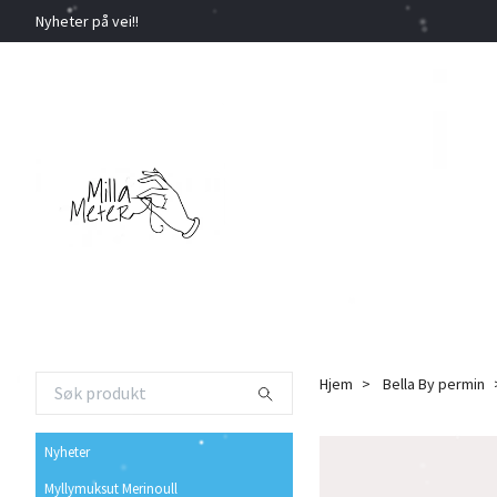
Nyheter på vei!!
Hjem
Bella By permin
Nyheter
Myllymuksut Merinoull