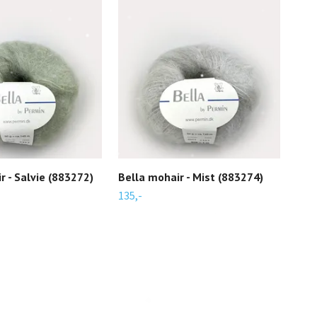
r - Salvie (883272)
Bella mohair - Mist (883274)
Bel
135,-
135,