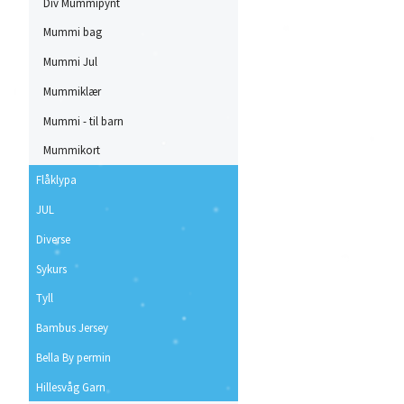
Div Mummipynt
Mummi bag
Mummi Jul
Mummiklær
Mummi - til barn
Mummikort
Flåklypa
JUL
Diverse
Sykurs
Tyll
Bambus Jersey
Bella By permin
Hillesvåg Garn