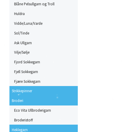
Blåne Pelsullgarn og Troll
Huldra
Vidde/Luna/Varde
Sol/Tinde
Ask Ullgarn
Vilje/Sølje
Fjord Sokkegarn
Fjell Sokkegarn
Fjære Sokkegarn
Strikkepinner
Broderi
Eco Vita Ullbroderigarn
Broderistoff
Heklegarn