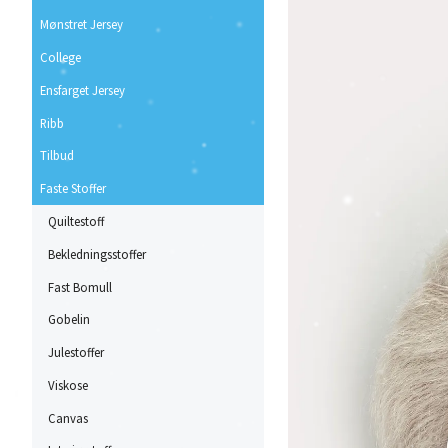
Mønstret Jersey
College
Ensfarget Jersey
Ribb
Tilbud
Faste Stoffer
Quiltestoff
Bekledningsstoffer
Fast Bomull
Gobelin
Julestoffer
Viskose
Canvas