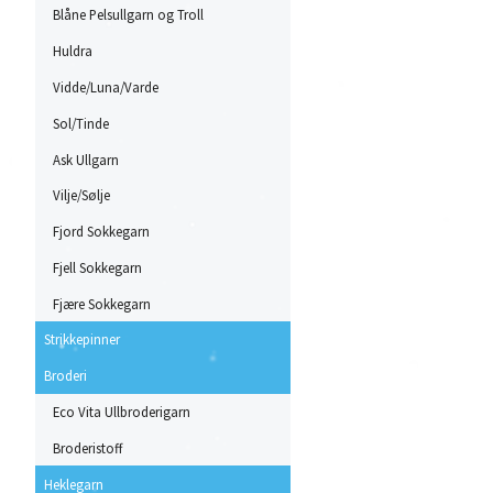
Blåne Pelsullgarn og Troll
Huldra
Vidde/Luna/Varde
Sol/Tinde
Ask Ullgarn
Vilje/Sølje
Fjord Sokkegarn
Fjell Sokkegarn
Fjære Sokkegarn
Strikkepinner
Broderi
Eco Vita Ullbroderigarn
Broderistoff
Heklegarn