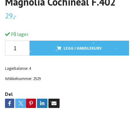
Magnolia Cochineal F.402
29,-
På lager.
LEGG I HANDLEKURV
Lagerbalanse:
4
Artikkelnummer:
2529
Del