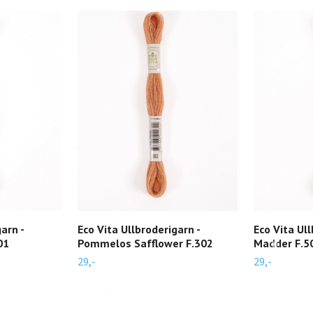
arn -
Eco Vita Ullbroderigarn -
Eco Vita Ul
01
Pommelos Safflower F.302
Madder F.5
29,-
29,-