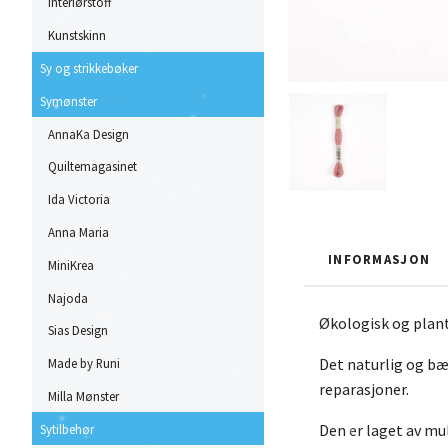
Interiørstoff
Kunstskinn
Sy og strikkebøker
Symønster
AnnaKa Design
Quiltemagasinet
Ida Victoria
Anna Maria
INFORMASJON
MiniKrea
Najoda
Økologisk og plant
Sias Design
Det naturlig og bær
Made by Runi
reparasjoner.
Milla Mønster
Den er laget av mu
Sytilbehør