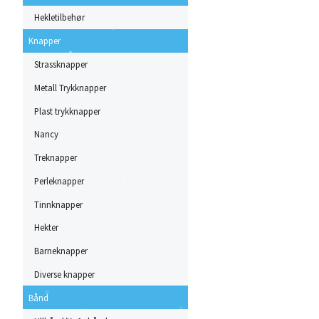
Hekletilbehør
Knapper
Strassknapper
Metall Trykknapper
Plast trykknapper
Nancy
Treknapper
Perleknapper
Tinnknapper
Hekter
Barneknapper
Diverse knapper
Bånd