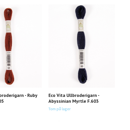
lbroderigarn - Ruby
Eco Vita Ullbroderigarn -
Eco 
05
Abyssinian Myrtle F.603
Woa
29,-
Tom på lager