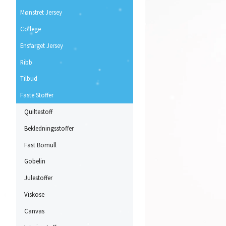
Mønstret Jersey
College
Ensfarget Jersey
Ribb
Tilbud
Faste Stoffer
Quiltestoff
Bekledningsstoffer
Fast Bomull
Gobelin
Julestoffer
Viskose
Canvas