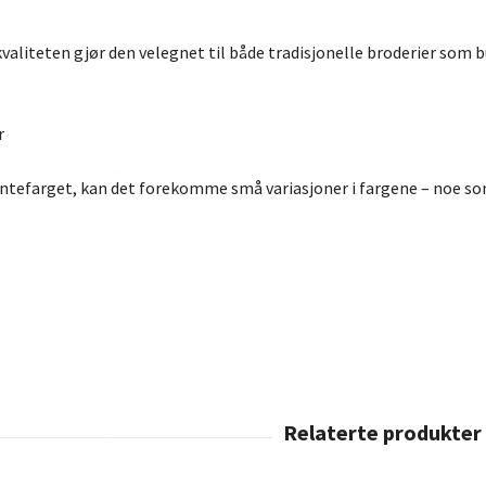
valiteten gjør den velegnet til både tradisjonelle broderier som b
r
antefarget, kan det forekomme små variasjoner i fargene – noe som