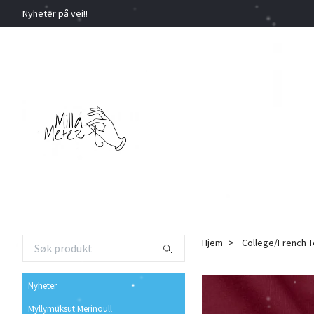
Nyheter på vei!!
Hjem
College/French T
Nyheter
Myllymuksut Merinoull