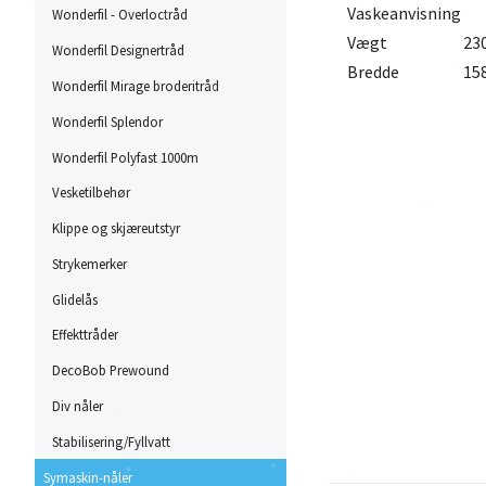
Vaskeanvisning
Wonderfil - Overloctråd
Vægt
23
Wonderfil Designertråd
Bredde
158
Wonderfil Mirage broderitråd
Wonderfil Splendor
Wonderfil Polyfast 1000m
Vesketilbehør
Klippe og skjæreutstyr
Strykemerker
Glidelås
Effekttråder
DecoBob Prewound
Div nåler
Stabilisering/Fyllvatt
Symaskin-nåler