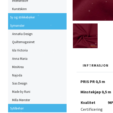
Interiørstoff
Kunstskinn
Sy og strikkebøker
Symønster
AnnaKa Design
Quiltemagasinet
Ida Victoria
Anna Maria
INFORMASJON
MiniKrea
Najoda
PRIS PR 0,5 m
Sias Design
Minstekjøp 0,5 m
Made by Runi
Milla Mønster
Kvalitet
96
Sytilbehør
Certificering