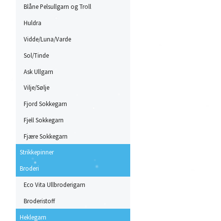
Blåne Pelsullgarn og Troll
Huldra
Vidde/Luna/Varde
Sol/Tinde
Ask Ullgarn
Vilje/Sølje
Fjord Sokkegarn
Fjell Sokkegarn
Fjære Sokkegarn
Strikkepinner
Broderi
Eco Vita Ullbroderigarn
Broderistoff
Heklegarn