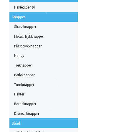
Hekletilbehør
Knapper
Strassknapper
Metall Trykknapper
Plast trykknapper
Nancy
Treknapper
Perleknapper
Tinnknapper
Hekter
Barneknapper
Diverse knapper
Bånd