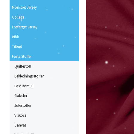
Mønstret Jersey
College
Ensfarget Jersey
Ribb
Tilbud
Faste Stoffer
Quiltestoff
Bekledningsstoffer
Fast Bomull
Gobelin
Julestoffer
Viskose
Canvas