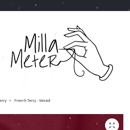
erry
French Terry - Vinrød