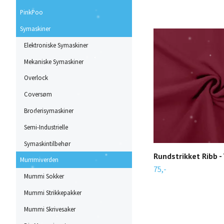
PinkPoo
Symaskiner
Elektroniske Symaskiner
Mekaniske Symaskiner
Overlock
Coversøm
Broderisymaskiner
Semi-Industrielle
Symaskintilbehør
Rundstrikket Ribb -
Mummiverden
75,-
Mummi Sokker
Mummi Strikkepakker
Mummi Skrivesaker