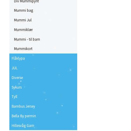
Div Mummipynt
Mummi bag
Mummi Jul
Mummiklær
Mummi - til barn
Mummikort
Flåklypa
JUL
Diverse
Sykurs
Tyll
Bambus Jersey
Bella By permin
Hillesvåg Garn