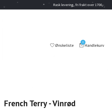
Rask levering, fri frakt over 1700,-
0
Ønskeliste
Handlekurv
French Terry - Vinrød