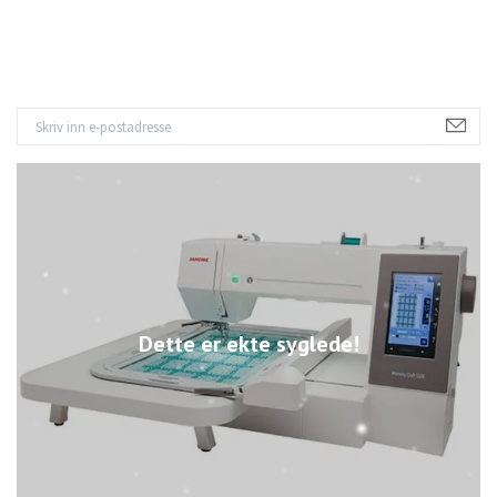
Dette er ekte syglede!