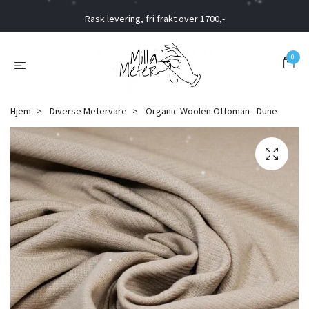
Rask levering, fri frakt over 1700,-
0
Hjem
Diverse Metervare
Organic Woolen Ottoman - Dune