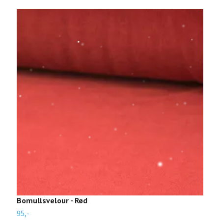
Bomullsvelour - Rød
B
95,-
2