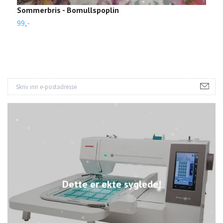
Sommerbris - Bomullspoplin
S
99,-
9
Dette er ekte syglede!