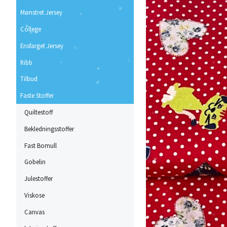
Mønstret Jersey
College
Ensfarget Jersey
Ribb
Tilbud
Faste Stoffer
Quiltestoff
Bekledningsstoffer
Fast Bomull
Gobelin
Julestoffer
Viskose
Canvas