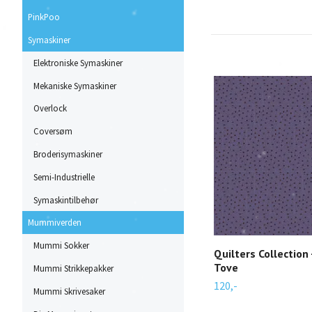
PinkPoo
Symaskiner
Elektroniske Symaskiner
Mekaniske Symaskiner
Overlock
Coversøm
Broderisymaskiner
Semi-Industrielle
Symaskintilbehør
Mummiverden
Mummi Sokker
Quilters Collection
Tove
Mummi Strikkepakker
120,-
Mummi Skrivesaker