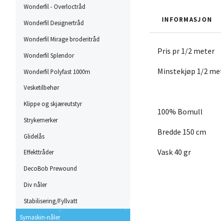
Wonderfil - Overloctråd
INFORMASJON
Wonderfil Designertråd
Wonderfil Mirage broderitråd
Pris pr 1/2 meter
Wonderfil Splendor
Minstekjøp 1/2 me
Wonderfil Polyfast 1000m
Vesketilbehør
Klippe og skjæreutstyr
100% Bomull
Strykemerker
Bredde 150 cm
Glidelås
Vask 40 gr
Effekttråder
DecoBob Prewound
Div nåler
Stabilisering/Fyllvatt
Symaskin-nåler