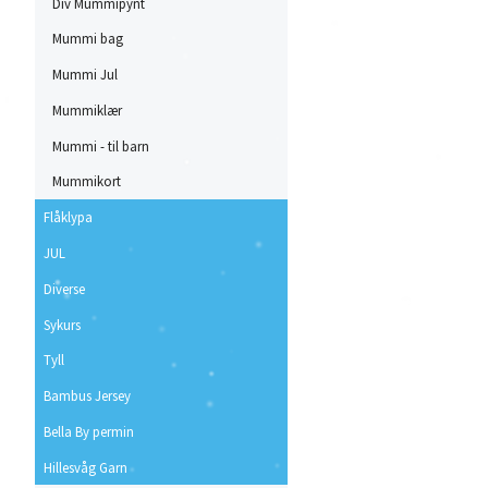
Div Mummipynt
Mummi bag
Mummi Jul
Mummiklær
Mummi - til barn
Mummikort
Flåklypa
JUL
Diverse
Sykurs
Tyll
Bambus Jersey
Bella By permin
Hillesvåg Garn