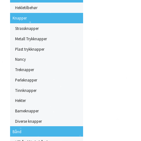
Hekletilbehør
Knapper
Strassknapper
Metall Trykknapper
Plast trykknapper
Nancy
Treknapper
Perleknapper
Tinnknapper
Hekter
Barneknapper
Diverse knapper
Bånd