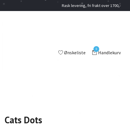
Rask levering, fri frakt over 1700,-
0
Ønskeliste
Handlekurv
Cats Dots