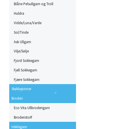
Blåne Pelsullgarn og Troll
Huldra
Vidde/Luna/Varde
Sol/Tinde
Ask Ullgarn
Vilje/Sølje
Fjord Sokkegarn
Fjell Sokkegarn
Fjære Sokkegarn
Strikkepinner
Broderi
Eco Vita Ullbroderigarn
Broderistoff
Heklegarn