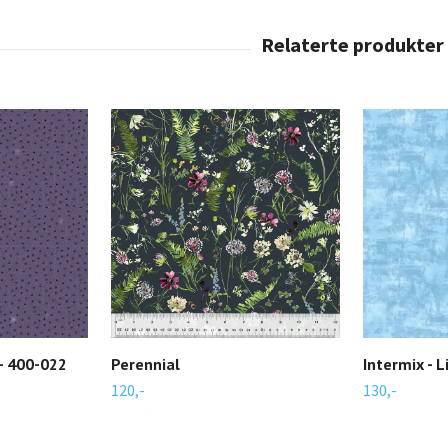
 - 400-022
Perennial
Intermix - L
120,-
130,-