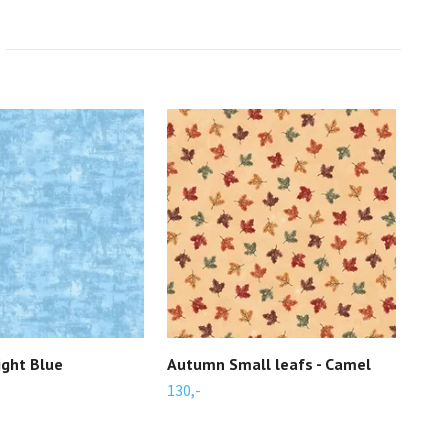
ight Blue
Autumn Small leafs - Camel
Eng
130,-
199,