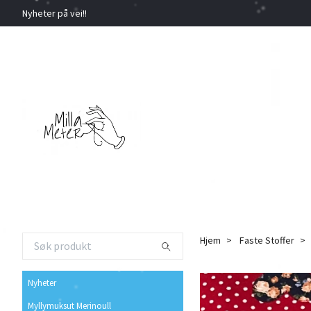
Nyheter på vei!!
Hjem
Faste Stoffer
Nyheter
Myllymuksut Merinoull