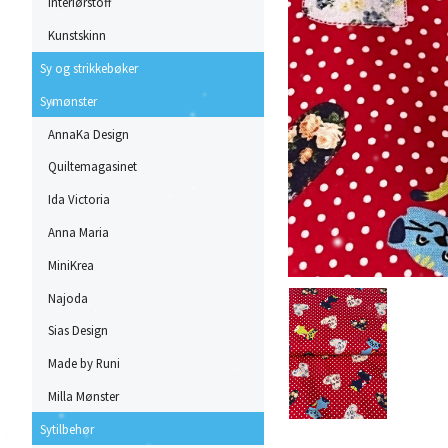
Interiørstoff
Kunstskinn
Sy og strikkebøker
Symønster
AnnaKa Design
Quiltemagasinet
Ida Victoria
Anna Maria
MiniKrea
Najoda
Sias Design
Made by Runi
Milla Mønster
Sytilbehør