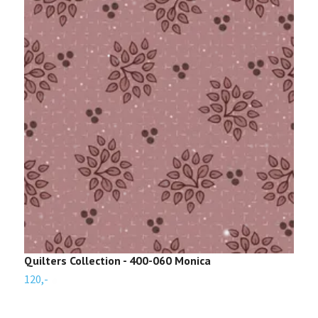
Quilters Collection - 400-060 Monica
Q
120,-
1