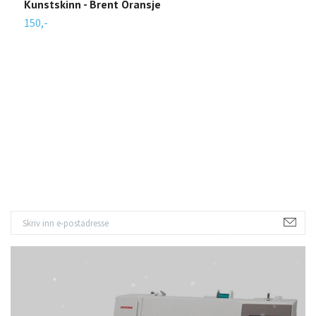
Kunstskinn - Brent Oransje
150,-
K
1