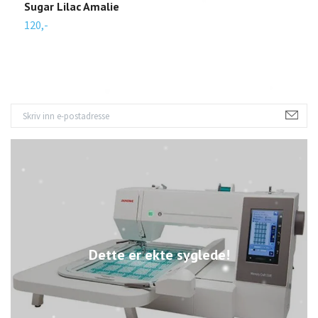
Sugar Lilac Amalie
C
120,-
1
Dette er ekte syglede!