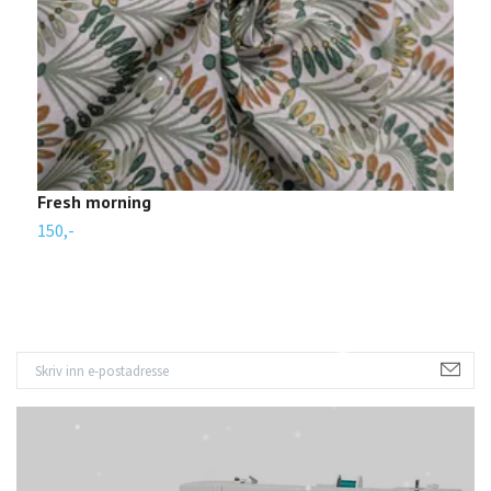
Fresh morning
M
150,-
1