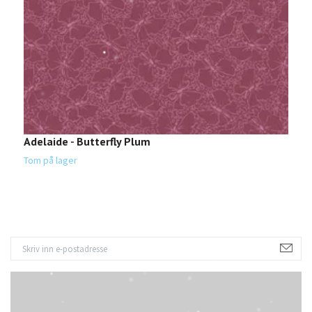
Adelaide - Butterfly Plum
B
1
Tom på lager