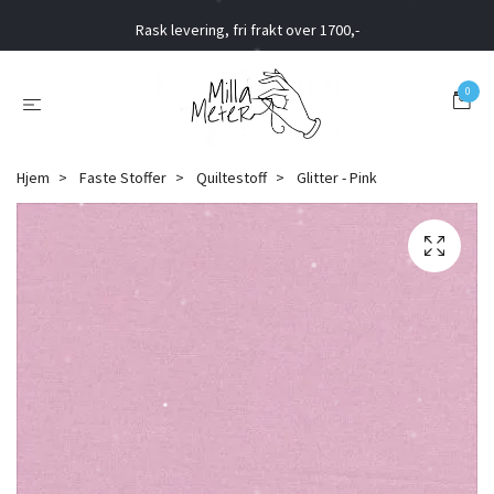
Rask levering, fri frakt over 1700,-
0
Hjem
Faste Stoffer
Quiltestoff
Glitter - Pink