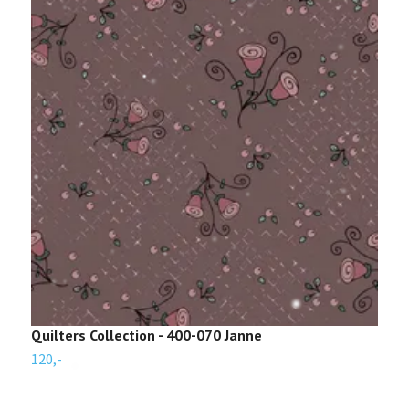
Quilters Collection - 400-070 Janne
T
120,-
1