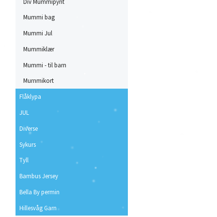
Div Mummipynt
Mummi bag
Mummi Jul
Mummiklær
Mummi - til barn
Mummikort
Flåklypa
JUL
Diverse
Sykurs
Tyll
Bambus Jersey
Bella By permin
Hillesvåg Garn