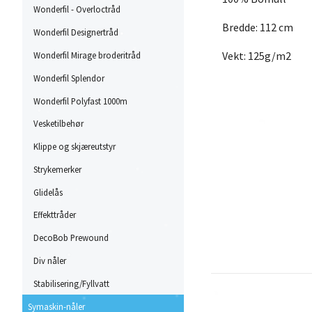
Wonderfil - Overloctråd
Bredde: 112 cm
Wonderfil Designertråd
Vekt: 125g/m2
Wonderfil Mirage broderitråd
Wonderfil Splendor
Wonderfil Polyfast 1000m
Vesketilbehør
Klippe og skjæreutstyr
Strykemerker
Glidelås
Effekttråder
DecoBob Prewound
Div nåler
Stabilisering/Fyllvatt
Symaskin-nåler