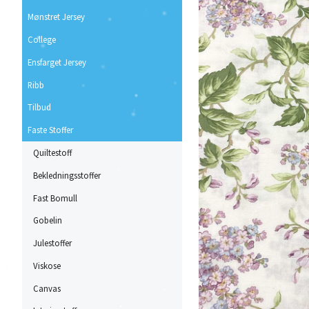
Mønstret Jersey
College
Ensfarget Jersey
Ribb
Tilbud
Faste Stoffer
Quiltestoff
Bekledningsstoffer
Fast Bomull
Gobelin
Julestoffer
Viskose
Canvas