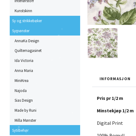
Interiørstoff
Kunstskinn
Sy og strikkebøker
Symønster
AnnaKa Design
Quiltemagasinet
Ida Victoria
Anna Maria
INFORMASJON
MiniKrea
Najoda
Pris pr 1/2 m
Sias Design
Minstekjøp 1/2 m
Made by Runi
Milla Mønster
Digital Print
Sytilbehør
100% Bomull