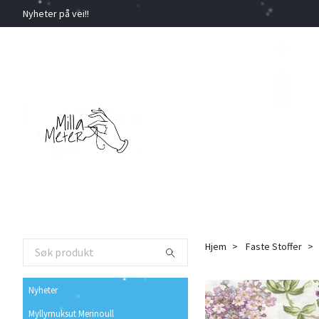
Nyheter på vei!!
Hjem
Faste Stoffer
Nyheter
Myllymuksut Merinoull