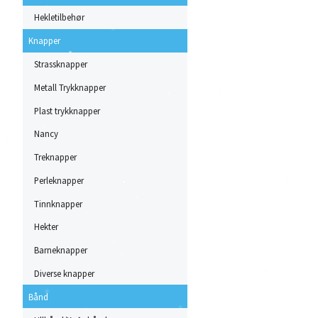
Hekletilbehør
Knapper
Strassknapper
Metall Trykknapper
Plast trykknapper
Nancy
Treknapper
Perleknapper
Tinnknapper
Hekter
Barneknapper
Diverse knapper
Bånd