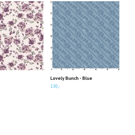
Lovely Bunch - Blue
Bird
130,-
130,