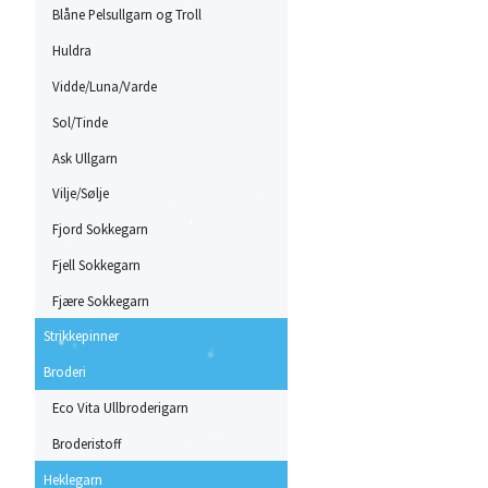
Blåne Pelsullgarn og Troll
Huldra
Vidde/Luna/Varde
Sol/Tinde
Ask Ullgarn
Vilje/Sølje
Fjord Sokkegarn
Fjell Sokkegarn
Fjære Sokkegarn
Strikkepinner
Broderi
Eco Vita Ullbroderigarn
Broderistoff
Heklegarn