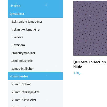
PinkPoo
Symaskiner
Elektroniske Symaskiner
Mekaniske Symaskiner
Overlock
Coversøm
Broderisymaskiner
Semi-Industrielle
Quilters Collection
Hilde
Symaskintilbehør
120,-
Mummiverden
Mummi Sokker
Mummi Strikkepakker
Mummi Skrivesaker