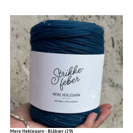
Mere Heklegarn - Blåbær (29)
M