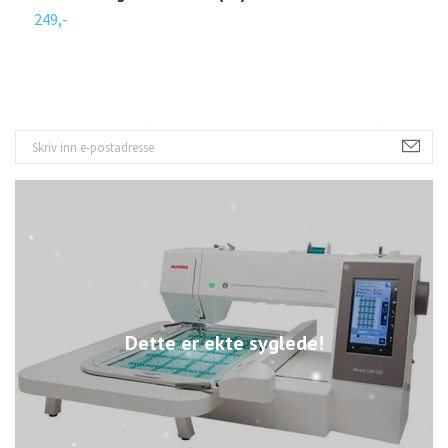
249,-
2
Dette er ekte syglede!