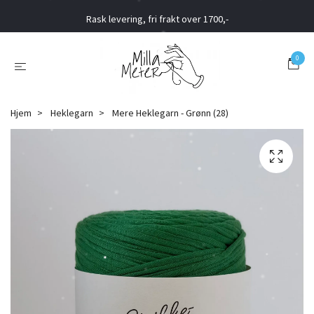
Rask levering, fri frakt over 1700,-
0
Hjem
Heklegarn
Mere Heklegarn - Grønn (28)