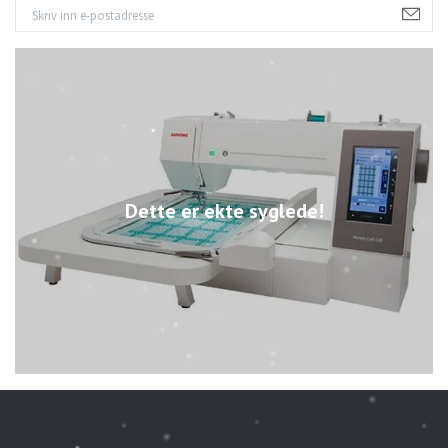
Dette er ekte syglede!