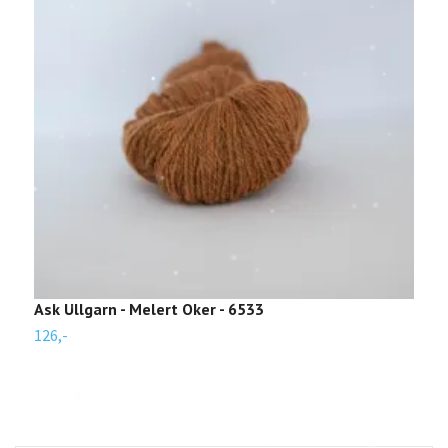
Ask Ullgarn - Melert Oker - 6533
A
126,-
1