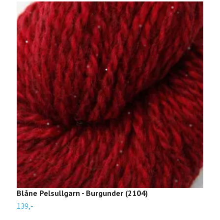
Blåne Pelsullgarn - Burgunder (2104)
B
139,-
1