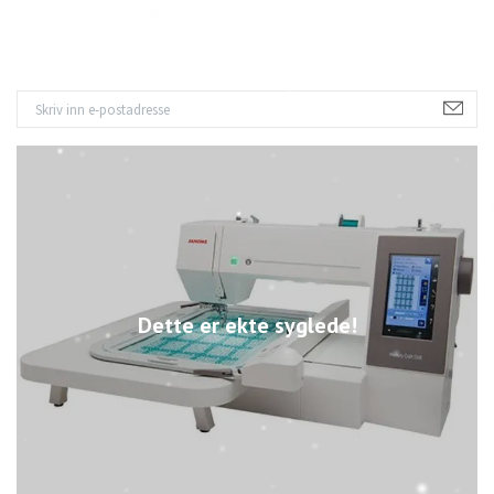
Dette er ekte syglede!