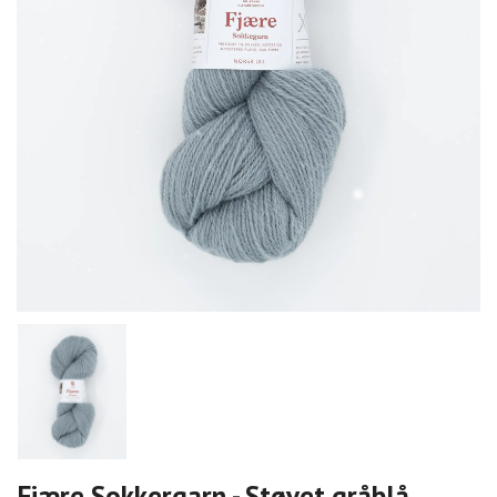
Fjære Sokkergarn - Støvet gråblå