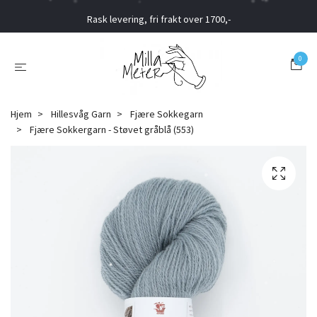
Rask levering, fri frakt over 1700,-
0
Hjem
Hillesvåg Garn
Fjære Sokkegarn
Fjære Sokkergarn - Støvet gråblå (553)