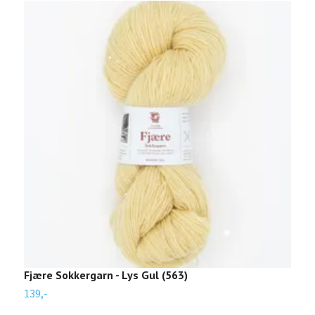
Fjære Sokkergarn - Lys Gul (563)
F
139,-
1