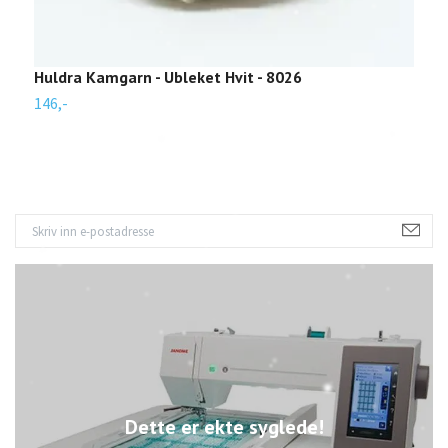
Huldra Kamgarn - Ubleket Hvit - 8026
H
146,-
1
Dette er ekte syglede!