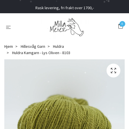
Rask levering, fri frakt over 1700,-
0
Hjem
Hillesvåg Garn
Huldra
Huldra Kamgarn - Lys Oliven - 8103