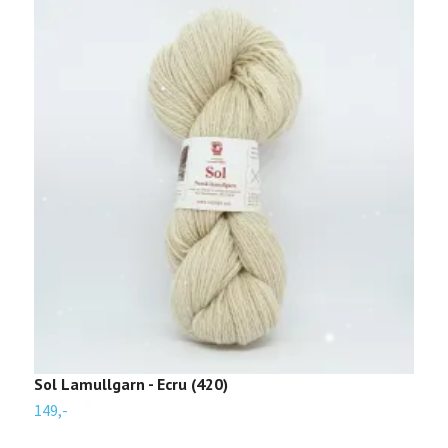
Sol Lamullgarn - Ecru (420)
S
149,-
1