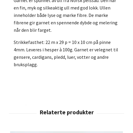
Garnet er spunnet av ull fra Norsk pelssau. Den har
en fin, myk og silkeaktig ull med god lokk. Ullen
inneholder både lyse og mørke fibre. De mørke
fibrene gir garnet en spennende dybde og melering
når den blir farget.
Strikkefasthet: 22 m x 29 p = 10 x 10 cm på pinne
4mm. Leveres i hesper à 100g. Garnet er velegnet til
gensere, cardigans, pledd, luer, votter og andre
bruksplagg.