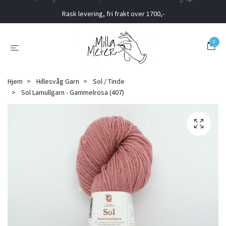
Rask levering, fri frakt over 1700,-
0
Hjem
Hillesvåg Garn
Sol / Tinde
Sol Lamullgarn - Gammelrosa (407)