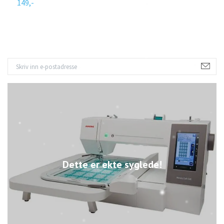
149,-
1
Dette er ekte syglede!