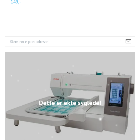
149,-
1
Dette er ekte syglede!