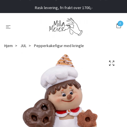
Rask levering, fri frakt over 1700,-
0
Hjem
JUL
Pepperkakefigur med kringle