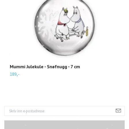
Mummi Julekule - Snøfnugg - 7 cm
F
189,-
1