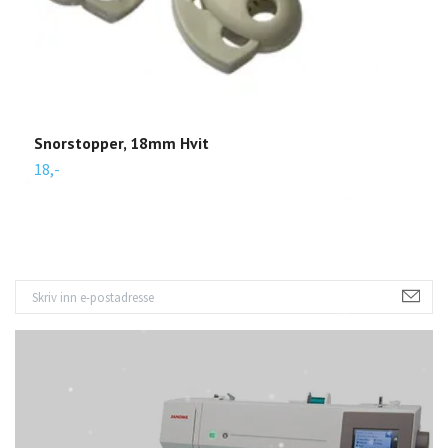
Snorstopper, 18mm Hvit
H
18,-
1