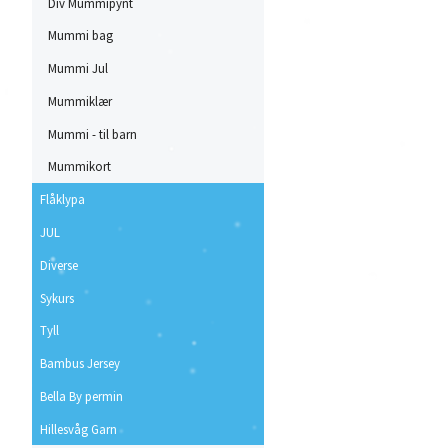
Div Mummipynt
Mummi bag
Mummi Jul
Mummiklær
Mummi - til barn
Mummikort
Flåklypa
JUL
Diverse
Sykurs
Tyll
Bambus Jersey
Bella By permin
Hillesvåg Garn