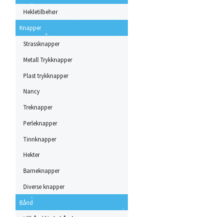
Hekletilbehør
Knapper
Strassknapper
Metall Trykknapper
Plast trykknapper
Nancy
Treknapper
Perleknapper
Tinnknapper
Hekter
Barneknapper
Diverse knapper
Bånd