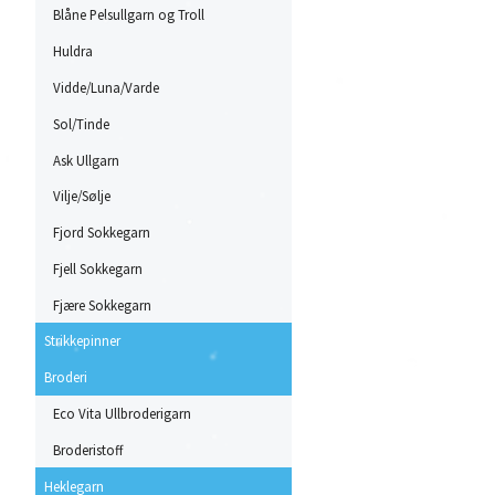
Blåne Pelsullgarn og Troll
Huldra
Vidde/Luna/Varde
Sol/Tinde
Ask Ullgarn
Vilje/Sølje
Fjord Sokkegarn
Fjell Sokkegarn
Fjære Sokkegarn
Strikkepinner
Broderi
Eco Vita Ullbroderigarn
Broderistoff
Heklegarn