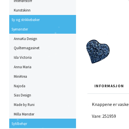
Interiørstoff
Kunstskinn
Sy og strikkebøker
Symønster
AnnaKa Design
Quiltemagasinet
Ida Victoria
Anna Maria
MiniKrea
Najoda
INFORMASJON
Sias Design
Knappene er vaskee
Made by Runi
Milla Mønster
Vare: 251959
Sytilbehør