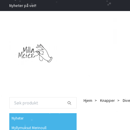
Nyheter på vei!!
Hjem
Knapper
Div
Nyheter
Myllymuksut Merinoull