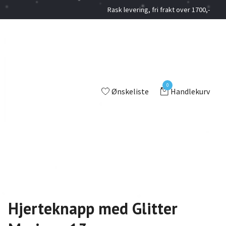
Rask levering, fri frakt over 1700,-
0
Ønskeliste
Handlekurv
Hjerteknapp med Glitter