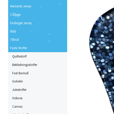
Mønstret Jersey
College
Ensfarget Jersey
Ribb
Tilbud
Faste Stoffer
Quiltestoff
Bekledningsstoffer
Fast Bomull
Gobelin
Julestoffer
Viskose
Canvas