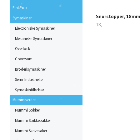
PinkPoo
Snorstopper, 18mm
Symaskiner
18,-
Elektroniske Symaskiner
Mekaniske Symaskiner
Overlock
Coversøm
Broderisymaskiner
Semi-Industrielle
Symaskintilbehør
Mummiverden
Mummi Sokker
Mummi Strikkepakker
Mummi Skrivesaker