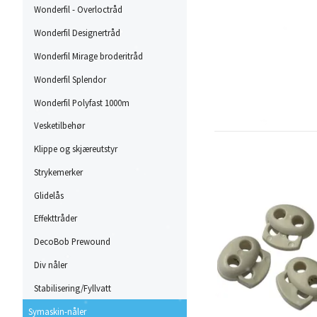
Wonderfil - Overloctråd
Wonderfil Designertråd
Wonderfil Mirage broderitråd
Wonderfil Splendor
Wonderfil Polyfast 1000m
Vesketilbehør
Klippe og skjæreutstyr
Strykemerker
Glidelås
Effekttråder
DecoBob Prewound
Div nåler
Stabilisering/Fyllvatt
Symaskin-nåler