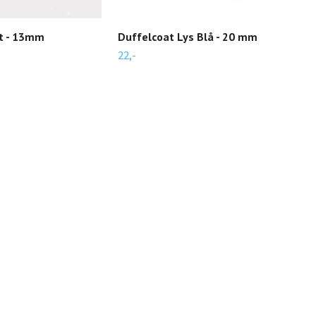
t - 13mm
Duffelcoat Lys Blå - 20 mm
Kat
22,-
25,-