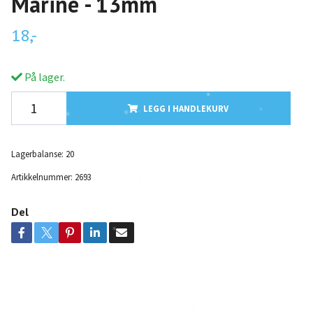
Marine - 13mm
18,-
På lager.
LEGG I HANDLEKURV
Lagerbalanse:
20
Artikkelnummer:
2693
Del