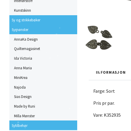
Interiørstoff
Kunstskinn
Sy og strikkebøker
Symønster
AnnaKa Design
Quiltemagasinet
Ida Victoria
Anna Maria
INFORMASJON
MiniKrea
Najoda
Farge: Sort
Sias Design
Pris pr par.
Made by Runi
Vare: K352935
Milla Mønster
Sytilbehør