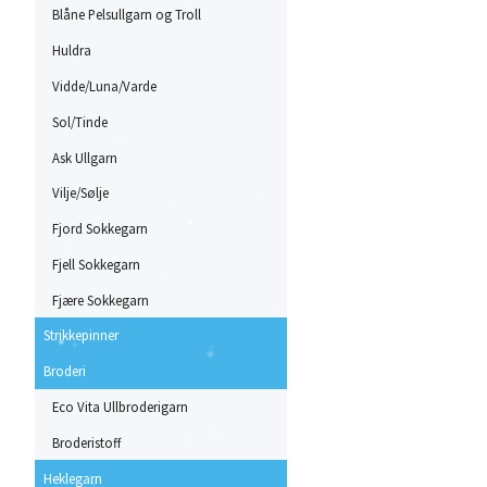
Blåne Pelsullgarn og Troll
Huldra
Vidde/Luna/Varde
Sol/Tinde
Ask Ullgarn
Vilje/Sølje
Fjord Sokkegarn
Fjell Sokkegarn
Fjære Sokkegarn
Strikkepinner
Broderi
Eco Vita Ullbroderigarn
Broderistoff
Heklegarn