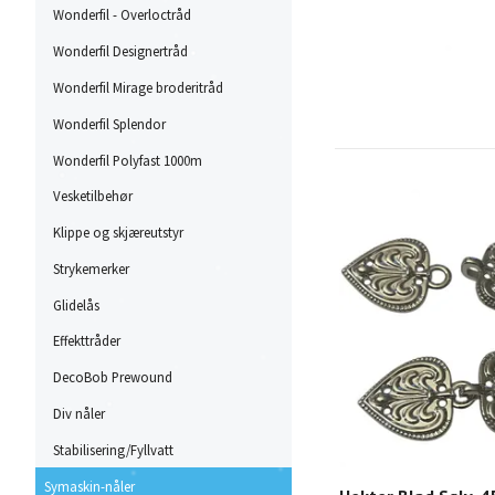
Wonderfil - Overloctråd
Wonderfil Designertråd
Wonderfil Mirage broderitråd
Wonderfil Splendor
Wonderfil Polyfast 1000m
Vesketilbehør
Klippe og skjæreutstyr
Strykemerker
Glidelås
Effekttråder
DecoBob Prewound
Div nåler
Stabilisering/Fyllvatt
Symaskin-nåler