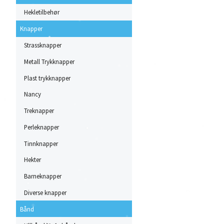
Hekletilbehør
Knapper
Strassknapper
Metall Trykknapper
Plast trykknapper
Nancy
Treknapper
Perleknapper
Tinnknapper
Hekter
Barneknapper
Diverse knapper
Bånd