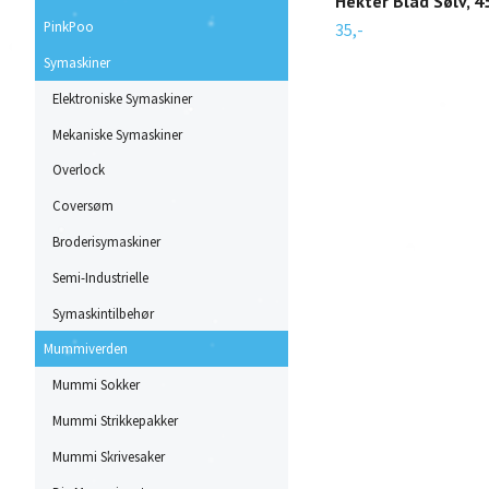
Hekter Blad Sølv, 
PinkPoo
35,-
Symaskiner
Elektroniske Symaskiner
Mekaniske Symaskiner
Overlock
Coversøm
Broderisymaskiner
Semi-Industrielle
Symaskintilbehør
Mummiverden
Mummi Sokker
Mummi Strikkepakker
Mummi Skrivesaker