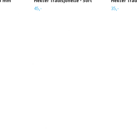
45 mm
Hekter Tradisjonelle - Sort
Hekter Tradi
45,-
35,-