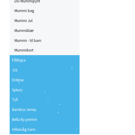
Div Mummipynt
Mummi bag
Mummi Jul
Mummiklær
Mummi - til barn
Mummikort
Flåklypa
JUL
Diverse
Sykurs
Tyll
Bambus Jersey
Bella By permin
Hillesvåg Garn