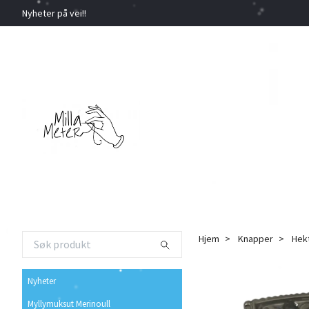
Nyheter på vei!!
Hjem
Knapper
Hek
Nyheter
Myllymuksut Merinoull