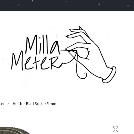
ter
Hekter Blad Sort, 45 mm