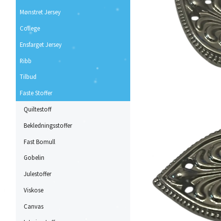
Mønstret Jersey
College
Ensfarget Jersey
Ribb
Tilbud
Faste Stoffer
Quiltestoff
Bekledningsstoffer
Fast Bomull
Gobelin
Julestoffer
Viskose
Canvas