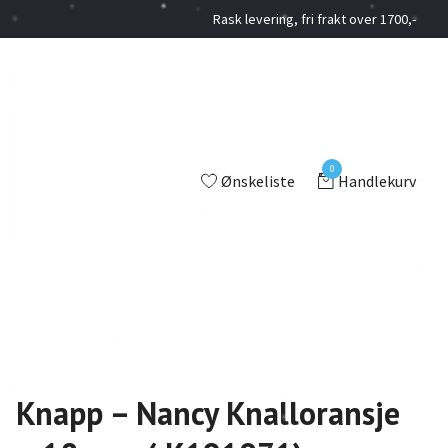
Rask levering, fri frakt over 1700,-
0
Ønskeliste
Handlekurv
Knapp – Nancy Knalloransje