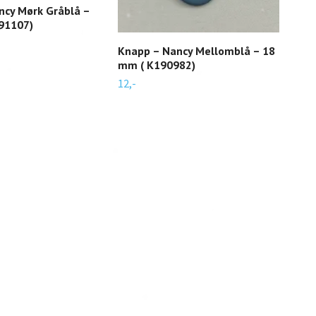
ncy Mørk Gråblå –
91107)
Knapp – Nancy Mellomblå – 18
Kna
mm ( K190982)
K19
12,-
12,-