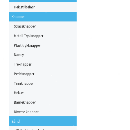
Hekletilbehør
Knapper
Strassknapper
Metall Trykknapper
Plast trykknapper
Nancy
Treknapper
Perleknapper
Tinnknapper
Hekter
Barneknapper
Diverse knapper
Bånd