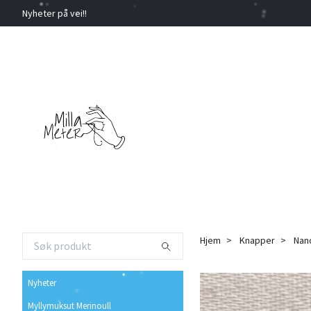
Nyheter på vei!!
Hjem
Knapper
Nan
Nyheter
Myllymuksut Merinoull