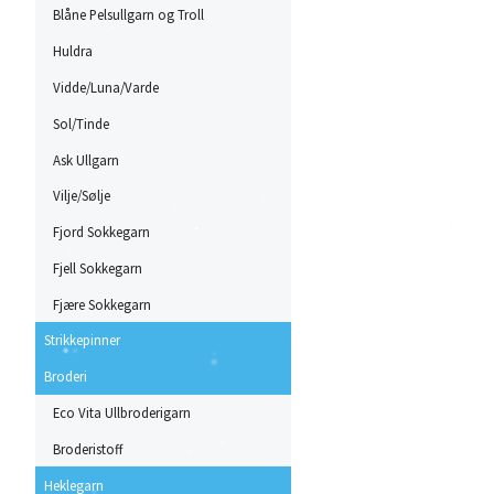
Blåne Pelsullgarn og Troll
Huldra
Vidde/Luna/Varde
Sol/Tinde
Ask Ullgarn
Vilje/Sølje
Fjord Sokkegarn
Fjell Sokkegarn
Fjære Sokkegarn
Strikkepinner
Broderi
Eco Vita Ullbroderigarn
Broderistoff
Heklegarn