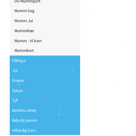
Div Mummipynt
Mummi bag
Mummi Jul
Mummiklær
Mummi - til barn
Mummikort
Flåklypa
JUL
Diverse
Sykurs
Tyll
Bambus Jersey
Bella By permin
Hillesvåg Garn