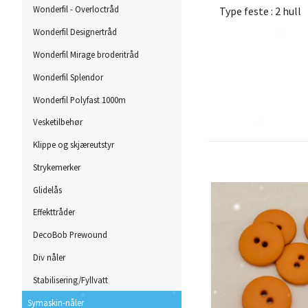
Wonderfil - Overloctråd
Type feste : 2 hull
Wonderfil Designertråd
Wonderfil Mirage broderitråd
Wonderfil Splendor
Wonderfil Polyfast 1000m
Vesketilbehør
Klippe og skjæreutstyr
Strykemerker
Glidelås
Effekttråder
DecoBob Prewound
Div nåler
Stabilisering/Fyllvatt
Symaskin-nåler