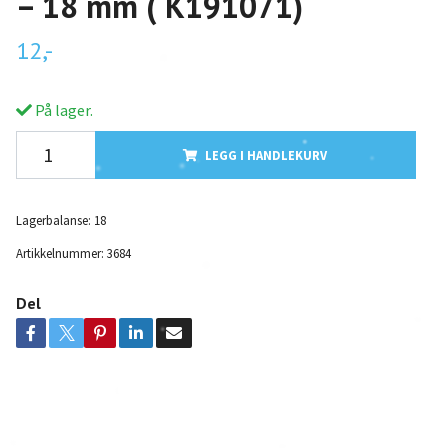
– 18 mm ( K191071)
12,-
På lager.
LEGG I HANDLEKURV
Lagerbalanse:
18
Artikkelnummer:
3684
Del