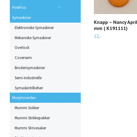
PinkPoo
Symaskiner
Knapp – Nancy Apri
Elektroniske Symaskiner
mm ( K191111)
12,-
Mekaniske Symaskiner
Overlock
Coversøm
Broderisymaskiner
Semi-Industrielle
Symaskintilbehør
Mummiverden
Mummi Sokker
Mummi Strikkepakker
Mummi Skrivesaker