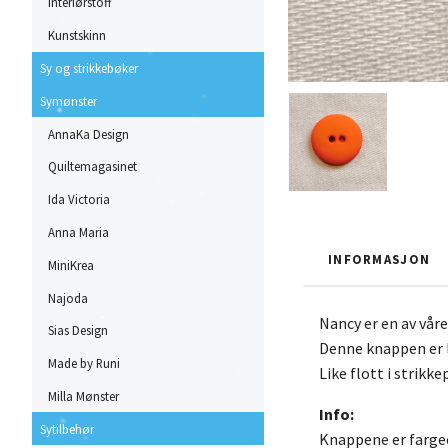
Interiørstoff
Kunstskinn
Sy og strikkebøker
Symønster
AnnaKa Design
Quiltemagasinet
Ida Victoria
Anna Maria
INFORMASJON
MiniKrea
Najoda
Nancy er en av våre
Sias Design
Denne knappen er l
Made by Runi
Like flott i strik
Milla Mønster
Info:
Sytilbehør
Knappene er farge