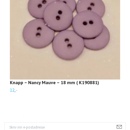
Knapp – Nancy Mauve – 18 mm ( K190881)
K
12,-
1