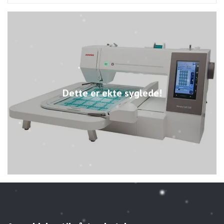
Dette er ekte syglede!