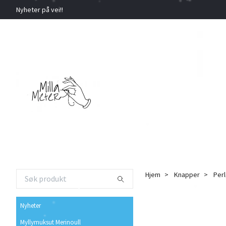
Nyheter på vei!!
Hjem
Knapper
Per
Nyheter
Myllymuksut Merinoull