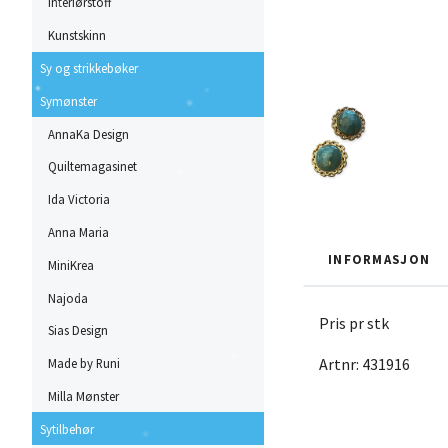
Interiørstoff
Kunstskinn
Sy og strikkebøker
Symønster
AnnaKa Design
Quiltemagasinet
Ida Victoria
Anna Maria
INFORMASJON
MiniKrea
Najoda
Pris pr stk
Sias Design
Artnr: 431916
Made by Runi
Milla Mønster
Sytilbehør