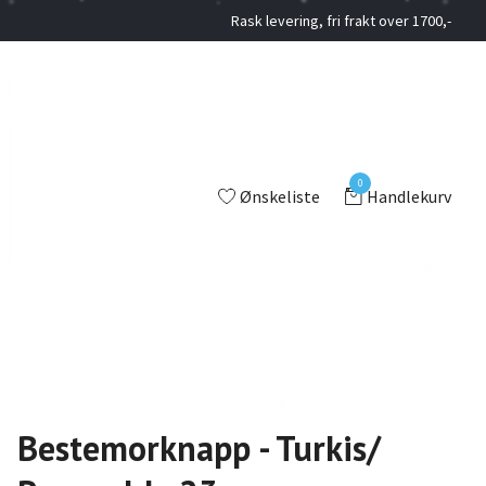
Rask levering, fri frakt over 1700,-
0
Ønskeliste
Handlekurv
Bestemorknapp - Turkis/