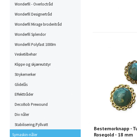
Wonderfil - Overloctråd
Wonderfil Designertråd
Wonderfil Mirage broderitråd
Wonderfil Splendor
Wonderfil Polyfast 1000m
Vesketilbehør
Klippe og skjæreutstyr
Strykemerker
Glidelås
Effekttråder
DecoBob Prewound
Div nåler
Stabilisering/Fyllvatt
Bestemorknapp - Tu
Rosegold - 18 mm
Symaskin-nåler