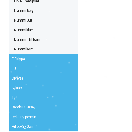
Div Mummipynt
Mummi bag
Mummi Jul
Mummiklær
Mummi - til barn
Mummikort
Flåklypa
JUL
Diverse
Sykurs
Tyll
Bambus Jersey
Bella By permin
Hillesvåg Garn