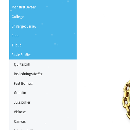
Mønstret Jersey
College
Ensfarget Jersey
Ribb
Tilbud
Faste Stoffer
Quiltestoff
Bekledningsstoffer
Fast Bomull
Gobelin
Julestoffer
Viskose
Canvas