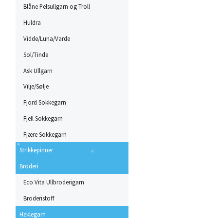
Blåne Pelsullgarn og Troll
Huldra
Vidde/Luna/Varde
Sol/Tinde
Ask Ullgarn
Vilje/Sølje
Fjord Sokkegarn
Fjell Sokkegarn
Fjære Sokkegarn
Strikkepinner
Broderi
Eco Vita Ullbroderigarn
Broderistoff
Heklegarn