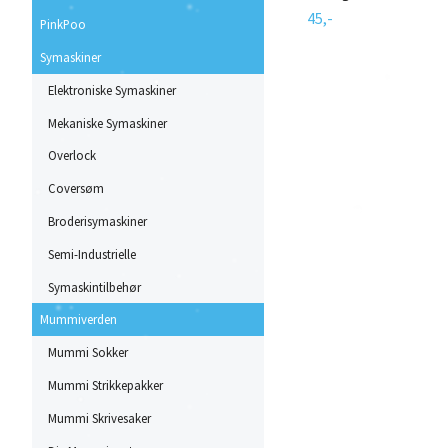
45,-
PinkPoo
Symaskiner
Elektroniske Symaskiner
Mekaniske Symaskiner
Overlock
Coversøm
Broderisymaskiner
Semi-Industrielle
Symaskintilbehør
Mummiverden
Mummi Sokker
Mummi Strikkepakker
Mummi Skrivesaker