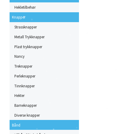
Hekletilbehør
Knapper
Strassknapper
Metall Trykknapper
Plast trykknapper
Nancy
Treknapper
Perleknapper
Tinnknapper
Hekter
Barneknapper
Diverse knapper
Bånd