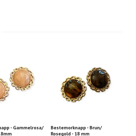
app - Gammelrosa/
Bestemorknapp - Brun/
Per
 18mm
Rosegold - 18 mm
45,-