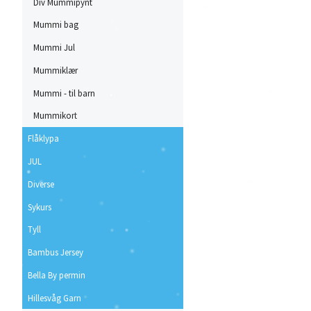
Div Mummipynt
Mummi bag
Mummi Jul
Mummiklær
Mummi - til barn
Mummikort
Flåklypa
JUL
Diverse
Sykurs
Tyll
Bambus Jersey
Bella By permin
Hillesvåg Garn