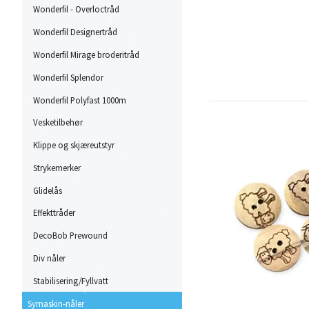
Wonderfil - Overloctråd
Wonderfil Designertråd
Wonderfil Mirage broderitråd
Wonderfil Splendor
Wonderfil Polyfast 1000m
Vesketilbehør
Klippe og skjæreutstyr
Strykemerker
Glidelås
Effekttråder
DecoBob Prewound
Div nåler
Stabilisering/Fyllvatt
Symaskin-nåler