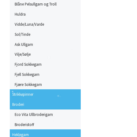
Blåne Pelsullgarn og Troll
Huldra
Vidde/Luna/Varde
Sol/Tinde
Ask Ullgarn
Vilje/Sølje
Fjord Sokkegarn
Fjell Sokkegarn
Fjære Sokkegarn
Strikkepinner
Broderi
Eco Vita Ullbroderigarn
Broderistoff
Heklegarn