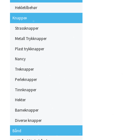
Hekletilbehør
Knapper
Strassknapper
Metall Trykknapper
Plast trykknapper
Nancy
Treknapper
Perleknapper
Tinnknapper
Hekter
Barneknapper
Diverse knapper
Bånd