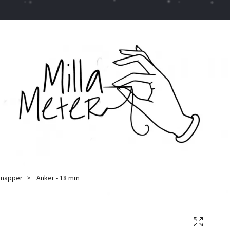
knapper
Anker - 18 mm