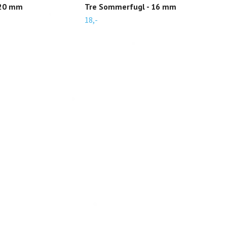
 20 mm
Tre Sommerfugl - 16 mm
Run
18,-
22,-