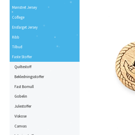
Mønstret Jersey
College
Ensfarget Jersey
Ribb
Tilbud
Faste Stoffer
Quiltestoff
Bekledningsstoffer
Fast Bomull
Gobelin
Julestoffer
Viskose
Canvas