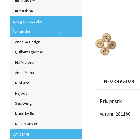
Interiørstoff
Kunstskinn
Sy og strikkebøker
Symønster
AnnaKa Design
Quiltemagasinet
Ida Victoria
Anna Maria
INFORMASJON
MiniKrea
Najoda
Pris pr stk.
Sias Design
Varenr: 281180
Made by Runi
Milla Mønster
Sytilbehør