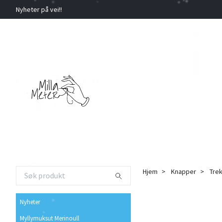
Nyheter på vei!!
Hjem
Knapper
Tre
Nyheter
Myllymuksut Merinoull