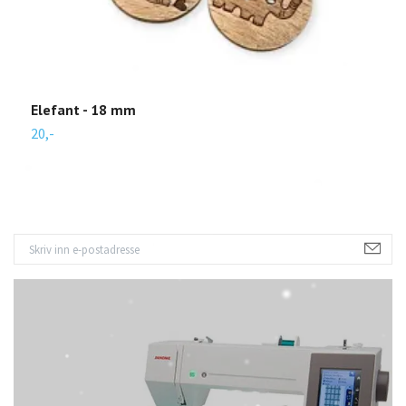
Elefant - 18 mm
H
20,-
2