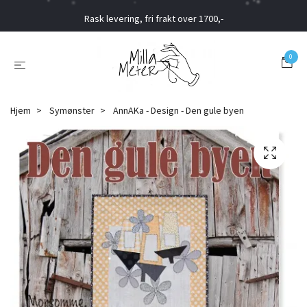
Rask levering, fri frakt over 1700,-
0
Hjem
Symønster
AnnAKa - Design - Den gule byen