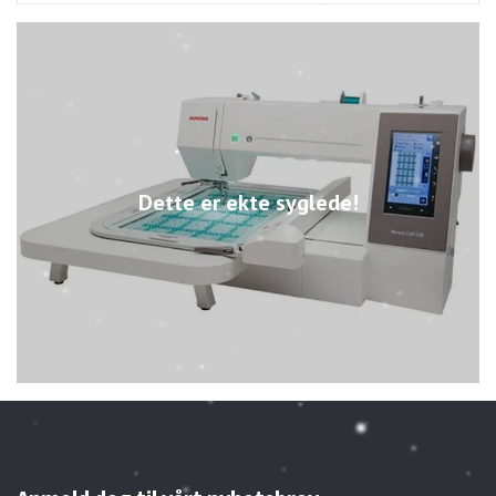
Dette er ekte syglede!