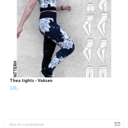
Thea tights - Voksen
M
220,-
1