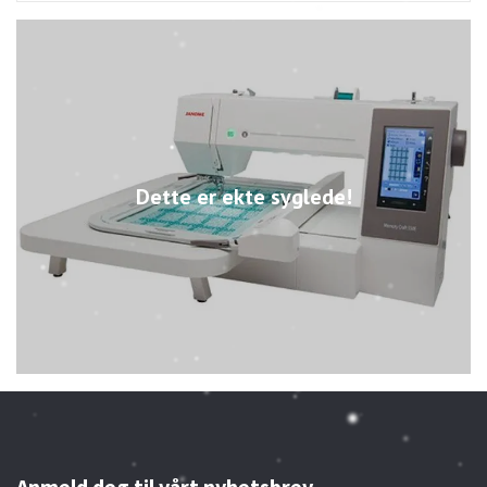
Dette er ekte syglede!
Anmeld deg til vårt nyhetsbrev