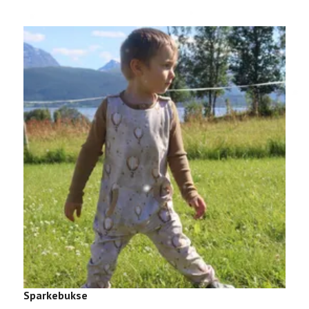
Sparkebukse
M