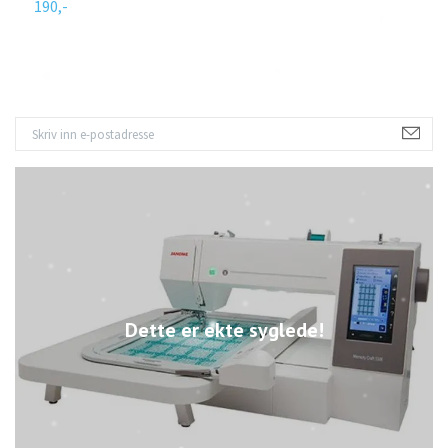
190,-
1
Dette er ekte syglede!