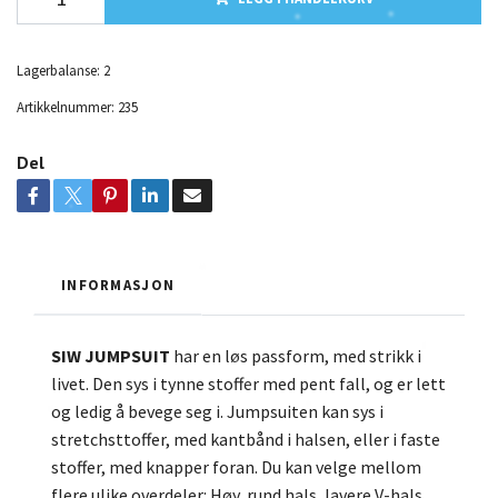
Lagerbalanse:
2
Artikkelnummer:
235
Del
INFORMASJON
SIW JUMPSUIT
har en løs passform, med strikk i
livet. Den sys i tynne stoffer med pent fall, og er lett
og ledig å bevege seg i. Jumpsuiten kan sys i
stretchsttoffer, med kantbånd i halsen, eller i faste
stoffer, med knapper foran. Du kan velge mellom
flere ulike overdeler: Høy, rund hals, lavere V-hals,