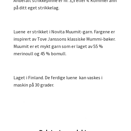
Anbefalt strikkepinne er nr. 3,5 eller 4. Kommer ann
på ditt eget strikkelag.
Luene er strikket i Novita Muumit-garn. Fargene er
inspirert av Tove Janssons klassiske Mummi-bøker.
Muumit er et mykt garn som er laget av 55 %
merinoull og 45 % bomull.
Laget i Finland. De ferdige luene kan vaskes i
maskin på 30 grader.