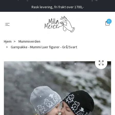
Rask levering, fri frakt over 1700,-
0
Hjem
Mummiverden
Garnpakke - Mummi Luer figurer - Grå/Svart