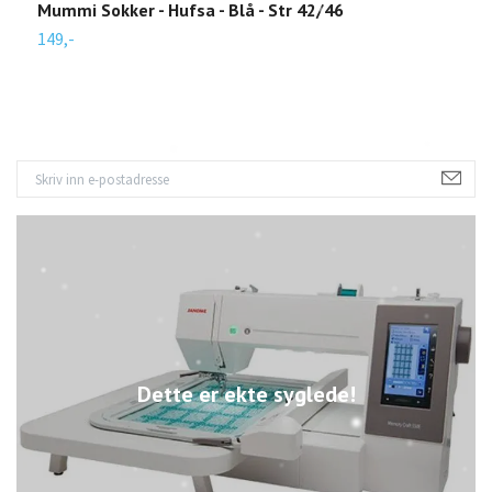
Mummi Sokker - Hufsa - Blå - Str 42/46
M
149,-
1
Dette er ekte syglede!